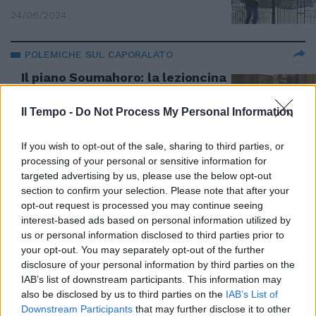
24/06/2024
POLEMICHE SUL CAPORALATO
Il piano Soumahoro: la lezioncina
sui migranti. All’attacco degli ex
alleati
Il Tempo -
Do Not Process My Personal Information
23/06/2024
If you wish to opt-out of the sale, sharing to third parties, or
processing of your personal or sensitive information for
STASERA ITALIA
targeted advertising by us, please use the below opt-out
Senaldi smaschera la
section to confirm your selection. Please note that after your
magistratura: "Non si concentra
opt-out request is processed you may continue seeing
sul fenomeno del caporalato"
interest-based ads based on personal information utilized by
us or personal information disclosed to third parties prior to
22/06/2024
your opt-out. You may separately opt-out of the further
disclosure of your personal information by third parties on the
BRACCIANTE MORTO
IAB’s list of downstream participants. This information may
also be disclosed by us to third parties on the
IAB’s List of
La bomba di Mentana: il datore
Downstream Participants
that may further disclose it to other
di lavoro di Singh era indagato