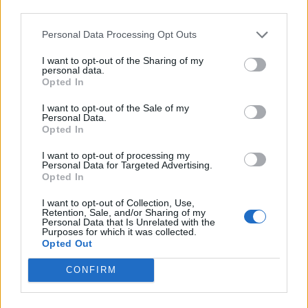
third parties.
da anni per caporalato
22/06/2024
Personal Data Processing Opt Outs
I want to opt-out of the Sharing of my
personal data.
IL CASO SATNAM SINGH
Opted In
La solita recita degli indignati.
Feltri e l'amara verità sullo
I want to opt-out of the Sale of my
Personal Data.
"schiavo" morto
Opted In
22/06/2024
I want to opt-out of processing my
Personal Data for Targeted Advertising.
Opted In
SATNAM SINGH
Il gesto del Viminale per la
I want to opt-out of Collection, Use,
Retention, Sale, and/or Sharing of my
vedova del bracciante morto a
Personal Data that Is Unrelated with the
Latina
Purposes for which it was collected.
Opted Out
21/06/2024
CONFIRM
SATNAM SINGH