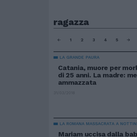
ragazza
1
2
3
4
5
LA GRANDE PAURA
Catania, muore per morb
di 25 anni. La madre: me
ammazzata
31/03/2018
LA ROMANA MASSACRATA A NOTTI
Mariam uccisa dalla bab