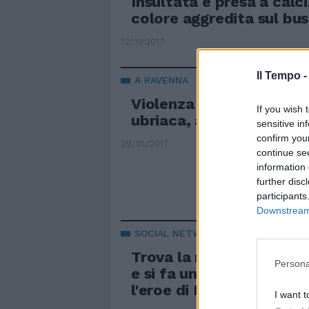
Insultata e presa a calci
colore aggredita sul bus
12/11/2017
Il Tempo 
A RAVENNA
Violenza sessuale su un
If you wish 
ubriaca, arrestati due st
sensitive in
confirm you
29/10/2017
continue se
information 
further disc
participants
Downstream 
SOCIAL NETWORK
Trova la ragazza a letto
Persona
e si fa un selfie. Il trad
l'eroe di Facebook FOT
I want t