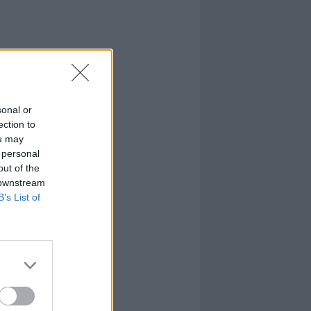
sonal or
ection to
ou may
 personal
out of the
 downstream
B’s List of