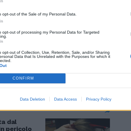
In
o opt-out of the Sale of my Personal Data.
In
organti, nove
to opt-out of processing my Personal Data for Targeted
ing.
In
o opt-out of Collection, Use, Retention, Sale, and/or Sharing
ersonal Data that Is Unrelated with the Purposes for which it
lected.
Out
a a 25 anni
Caccia al
CONFIRM
Data Deletion
Data Access
Privacy Policy
ta dal
in pericolo