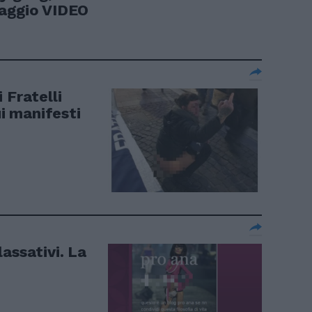
taggio VIDEO
 Fratelli
ui manifesti
assativi. La