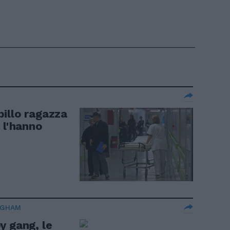
illo ragazza
 l'hanno
NGHAM
y gang, le