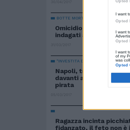
Opted 
30/04/2017
I want t
BOTTE MORTALI PER UNA RAGAZZA
Opted 
Omicidio di Emanuele M
I want 
indagati ad Alatri
Advertis
Opted 
31/03/2017
I want t
of my P
was col
"INVESTITA DA UNA BRAVO NERA"
Opted 
Napoli, travolta e uccis
davanti alla discoteca. 
pirata
05/03/2017
Ragazza incinta picchia
fidanzato, il feto non è 