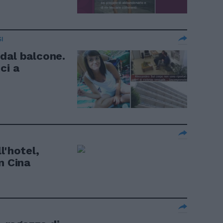
I
dal balcone.
ci a
l'hotel,
n Cina