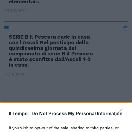
elementari.
27/05/2012
SERIE B Il Pescara cade in casa
con l'Ascoli Nel posticipo della
quindicesima giornata del
campionato di serie B il Pescara
è stato sconfitto dall'Ascoli 1-2
in casa.
21/11/2010
Il Tempo -
Do Not Process My Personal Information
If you wish to opt-out of the sale, sharing to third parties, or