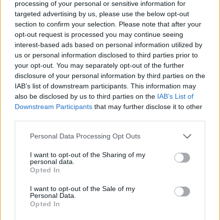
processing of your personal or sensitive information for
targeted advertising by us, please use the below opt-out
section to confirm your selection. Please note that after your
opt-out request is processed you may continue seeing
interest-based ads based on personal information utilized by
us or personal information disclosed to third parties prior to
your opt-out. You may separately opt-out of the further
SERIE B Oggi il Frosinone a
disclosure of your personal information by third parties on the
Padova Si giocano oggi nove
IAB’s list of downstream participants. This information may
partite della quindicesima
also be disclosed by us to third parties on the
IAB’s List of
giornata di serie B.
Downstream Participants
that may further disclose it to other
14/11/2010
third parties.
Personal Data Processing Opt Outs
I want to opt-out of the Sharing of my
Era il 1955, quindicesima tappa,
personal data.
traguardo di Ravenna.
Opted In
24/05/2009
I want to opt-out of the Sale of my
Personal Data.
Opted In