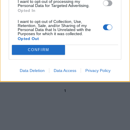
I want to opt-out of processing my
KICKBOXING Italia terza ai
Personal Data for Targeted Advertising.
mondiali MILANO —
Opted In
Straordinario successo degli
azzurri nella quindicesima ...
I want to opt-out of Collection, Use,
Retention, Sale, and/or Sharing of my
05/12/2005
Personal Data that Is Unrelated with the
Purposes for which it was collected.
Opted Out
CONFIRM
CECCARELLI SOLO
QUINDICESIMA
10/03/2004
Data Deletion
Data Access
Privacy Policy
1