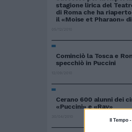
stagione lirica del Teat
di Roma che ha riaperto 
il «Moise et Pharaon» di
05/12/2010
Cominciò la Tosca e Ro
specchiò in Puccini
12/09/2010
Cerano 600 alunni dei ci
«Puccini» e «Ray»
30/04/2010
Il Tempo 