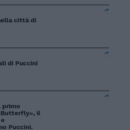
lla città di
li di Puccini
l primo
utterfly», il
 e
mo Puccini.