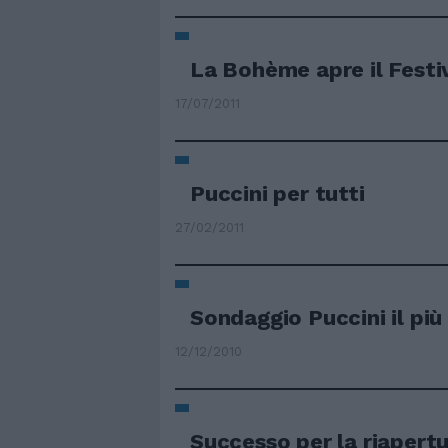
La Bohème apre il Festi
17/07/2011
Puccini per tutti
27/02/2011
Sondaggio Puccini il più
12/12/2010
Successo per la riapertu