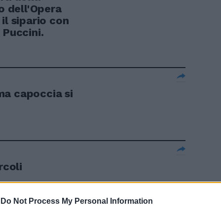
ro dell'Opera
il sipario con
 Puccini.
ma capoccia si
rcoli
-
Do Not Process My Personal Information