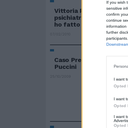
If you wish 
sensitive in
Vittoria Puccini nella fi
confirm you
psichiatra «Parte favolo
continue se
ho fatto di tutto»
information 
further disc
07/02/2010
participants
Downstream 
Caso Preziosi, chapeau p
Puccini
Persona
25/10/2009
I want t
Opted 
I want t
Opted 
I want 
Advertis
Opted 