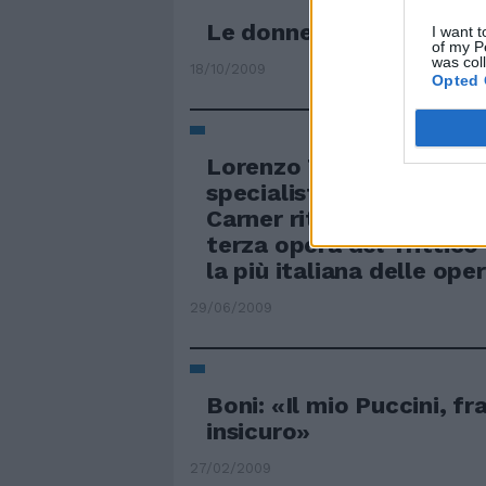
Le donne di Puccini e i s
I want t
of my P
was col
18/10/2009
Opted 
Lorenzo Tozzi Spoleto 
specialista di Puccini 
Carner riteneva il Gianni
terza opera del Trittico
la più italiana delle ope
29/06/2009
Boni: «Il mio Puccini, fra
insicuro»
27/02/2009