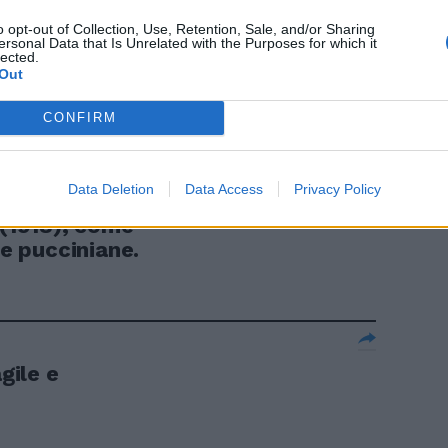
egreti del jazz
o opt-out of Collection, Use, Retention, Sale, and/or Sharing
ersonal Data that Is Unrelated with the Purposes for which it
lected.
Out
CONFIRM
Uno
come Mosco
Data Deletion
Data Access
Privacy Policy
 Schicchi,
 (1918), come
re pucciniane.
gile e