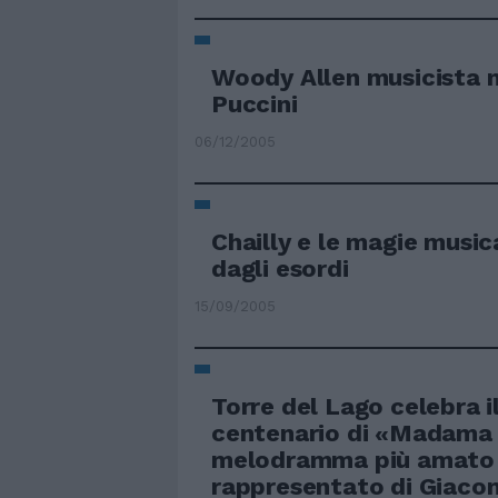
Woody Allen musicista ne
Puccini
06/12/2005
Chailly e le magie musica
dagli esordi
15/09/2005
Torre del Lago celebra i
centenario di «Madama B
melodramma più amato
rappresentato di Giaco