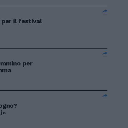
per il festival
cammino per
amma
sogno?
i»