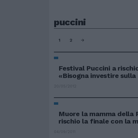
puccini
1
2
Festival Puccini a rischio
«Bisogna investire sulla
20/05/2012
Muore la mamma della P
rischio la finale con la 
04/09/2011