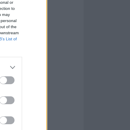
sonal or
ection to
ou may
 personal
out of the
 downstream
B’s List of