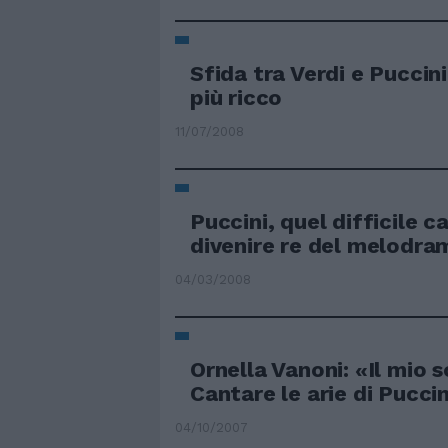
Sfida tra Verdi e Puccini 
più ricco
11/07/2008
Puccini, quel difficile 
divenire re del melodr
04/03/2008
Ornella Vanoni: «Il mio 
Cantare le arie di Puccin
04/10/2007