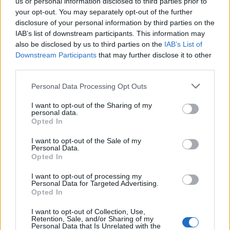
us or personal information disclosed to third parties prior to
terroristi
your opt-out. You may separately opt-out of the further
18/10/2009
disclosure of your personal information by third parties on the
IAB’s list of downstream participants. This information may
also be disclosed by us to third parties on the
IAB’s List of
Downstream Participants
that may further disclose it to other
I cani sciolti possono essere
third parties.
anche più pericolosi
Personal Data Processing Opt Outs
18/10/2009
I want to opt-out of the Sharing of my
personal data.
Opted In
Secondo il sottosegretario agli
I want to opt-out of the Sale of my
Esteri, Berlusconi dovrà
Personal Data.
difendersi da nuove congetture
Opted In
«I comunisti, golpisti post-
moderni più pericolosi del fuoco
I want to opt-out of processing my
Personal Data for Targeted Advertising.
dei cannoni»
Opted In
18/10/2009
I want to opt-out of Collection, Use,
Retention, Sale, and/or Sharing of my
Personal Data that Is Unrelated with the