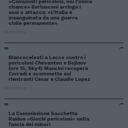
«Comunisti pericolosi, noi l'unica
chance» Berlusconi arringa i
suoi e attacca: «L'Italia è
insanguinata da una guerra
civile permanente»
24/01/2004
Biancocelesti a Lecce contro i
pericolosi Chevanton e Bojinov
(ore 15, Sky4) Mancini recupera
Corradi e scommette sui
rientranti Cesar e Claudio Lopez
24/01/2004
La Commissione bacchetta
Raidue «Giochi pericolosi» nella
fascia dei minori