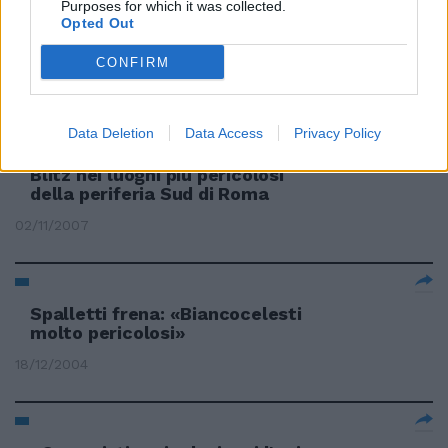
Purposes for which it was collected.
Opted Out
Strade pericolose, la mappa del
Codici
CONFIRM
04/08/2009
Data Deletion
Data Access
Privacy Policy
Blitz nei luoghi più pericolosi
della periferia Sud di Roma
02/11/2007
Spalletti frena: «Biancocelesti
molto pericolosi»
18/12/2004