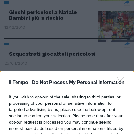
Giochi pericolosi a Natale
Bambini più a rischio
12/12/2010
Sequestrati giocattoli pericolosi
25/04/2010
Il Tempo -
Do Not Process My Personal Information
Al via il restyling dei marciapiedi
pericolosi
If you wish to opt-out of the sale, sharing to third parties, or
processing of your personal or sensitive information for
31/12/2009
targeted advertising by us, please use the below opt-out
section to confirm your selection. Please note that after your
opt-out request is processed you may continue seeing
interest-based ads based on personal information utilized by
La Jihad on line crea pericolosi