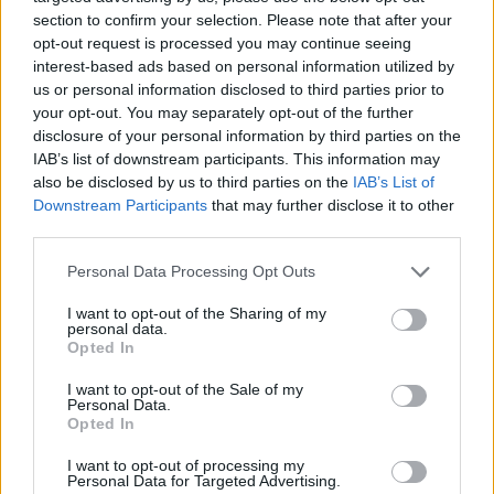
section to confirm your selection. Please note that after your
New Moon, incassi record
opt-out request is processed you may continue seeing
interest-based ads based on personal information utilized by
19/11/2009
us or personal information disclosed to third parties prior to
your opt-out. You may separately opt-out of the further
disclosure of your personal information by third parties on the
IAB’s list of downstream participants. This information may
In tv dietro le quinte di New
also be disclosed by us to third parties on the
IAB’s List of
Moon
Downstream Participants
that may further disclose it to other
19/11/2009
third parties.
Personal Data Processing Opt Outs
I want to opt-out of the Sharing of my
Fan e vip in delirio per i vampiri di
personal data.
Twilight
Opted In
18/11/2009
I want to opt-out of the Sale of my
Personal Data.
Opted In
I want to opt-out of processing my
Twilight, la saga continua Al
Personal Data for Targeted Advertising.
cinema sbarca New Moon