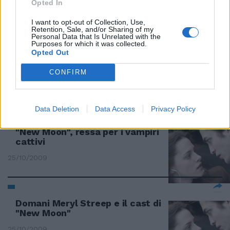
Opted In
15/11/2009
I want to opt-out of Collection, Use,
Retention, Sale, and/or Sharing of my
Personal Data that Is Unrelated with the
Purposes for which it was collected.
Opted Out
Volterra spacciata per
Montepulciano in «New Moon»
CONFIRM
08/11/2009
Data Deletion
Data Access
Privacy Policy
"New Moon", ressa per i vampiri
cattivi
25/10/2009
Domani Meryl Streep e il cast di
"New Moon"
25/10/2009