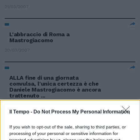
21/03/2007
L'abbraccio di Roma a
Mastrogiacomo
20/03/2007
ALLA fine di una giornata
convulsa, l'unica certezza è che
Daniele Mastrogiacomo è ancora
trattenuto ...
18/03/2007
Il Tempo -
Do Not Process My Personal Information
If you wish to opt-out of the sale, sharing to third parties, or
Per Mastrogiacomo la situazione
processing of your personal or sensitive information for
si complica
targeted advertising by us, please use the below opt-out