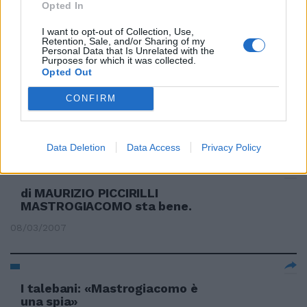
Mastrogiacomo, la Farnesina ha
Opted In
aperto un canale
I want to opt-out of Collection, Use,
12/03/2007
Retention, Sale, and/or Sharing of my
Personal Data that Is Unrelated with the
Purposes for which it was collected.
Opted Out
Un video con le richieste per
CONFIRM
liberare Mastrogiacomo
09/03/2007
Data Deletion
Data Access
Privacy Policy
di MAURIZIO PICCIRILLI
MASTROGIACOMO sta bene.
08/03/2007
I talebani: «Mastrogiacomo è
una spia»