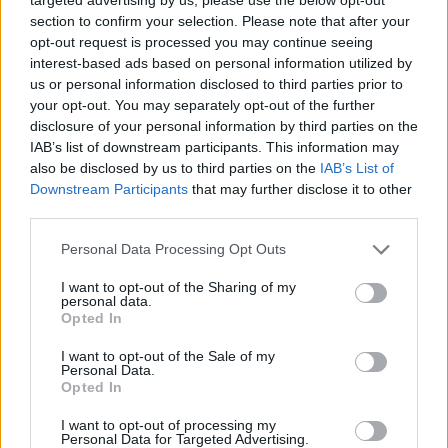
section to confirm your selection. Please note that after your
18/03/2007
opt-out request is processed you may continue seeing
interest-based ads based on personal information utilized by
us or personal information disclosed to third parties prior to
your opt-out. You may separately opt-out of the further
di MAURIZIO PICCIRILLI
disclosure of your personal information by third parties on the
GIUSTIZIATO all'alba l'autista di
IAB’s list of downstream participants. This information may
Daniele Mastrogiacomo.
also be disclosed by us to third parties on the
IAB’s List of
16/03/2007
Downstream Participants
that may further disclose it to other
third parties.
Personal Data Processing Opt Outs
Drammatico messaggio di
I want to opt-out of the Sharing of my
Mastrogiacomo: «Vi prego
personal data.
trattate o tra due giorni siamo
Opted In
morti»
I want to opt-out of the Sale of my
15/03/2007
Personal Data.
Opted In
I want to opt-out of processing my
Personal Data for Targeted Advertising.