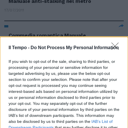
Manuale anti-stalking nel metrò
17/07/2011
Commedia romantica Manuale
d'amore 3 **** Tre episodi per
una storia che diventa
Il Tempo -
Do Not Process My Personal Information
esilarante grazie al secondo
capitolo con Carlo Verdone e
If you wish to opt-out of the sale, sharing to third parties, or
Donatella Finocchiaro.
processing of your personal or sensitive information for
13/03/2011
targeted advertising by us, please use the below opt-out
section to confirm your selection. Please note that after your
opt-out request is processed you may continue seeing
interest-based ads based on personal information utilized by
BOX OFFICE CINEMA I Piranha
us or personal information disclosed to third parties prior to
invadono le sale «Manuale
your opt-out. You may separately opt-out of the further
d'amore 3», il film di Giovanni
disclosure of your personal information by third parties on the
Veronesi con De Niro, Verdone,
IAB’s list of downstream participants. This information may
Placido e Bellucci, resta in testa
also be disclosed by us to third parties on the
IAB’s List of
al box office italiano per la
Downstream Participants
that may further disclose it to other