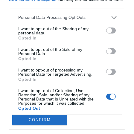
seconda settimana (secondo
third parties.
Cinetel), con un incasso totale
di 5 mil
Personal Data Processing Opt Outs
13/03/2011
I want to opt-out of the Sharing of my
personal data.
Opted In
BOX OFFICE CINEMA In sala
I want to opt-out of the Sale of my
Personal Data.
trionfa «re» Firth «Manuale
Opted In
d'amore 3» di Giovanni Veronesi
ha battuto nella classifica degli
I want to opt-out of processing my
incassi cinematografici
Personal Data for Targeted Advertising.
dell'ultimo weekend i film
Opted In
premiati a Los Angeles con gli
Oscar.
I want to opt-out of Collection, Use,
Retention, Sale, and/or Sharing of my
06/03/2011
Personal Data that Is Unrelated with the
Purposes for which it was collected.
Opted Out
CONFIRM
Manuale d'amore
27/02/2011