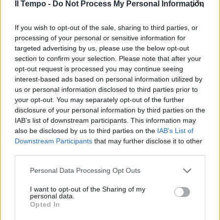
Il Tempo -
Do Not Process My Personal Information
Il Tar del Veneto ha autorizzato
il prestito al Louvre dell'Uomo
Vitruviano
If you wish to opt-out of the sale, sharing to third parties, or
processing of your personal or sensitive information for
19/10/2019
targeted advertising by us, please use the below opt-out
section to confirm your selection. Please note that after your
opt-out request is processed you may continue seeing
CULTURA IN VACANZA
interest-based ads based on personal information utilized by
A "Cinecittà World" con Dante,
us or personal information disclosed to third parties prior to
Leonardo Da Vinci e D'Annunzio
your opt-out. You may separately opt-out of the further
disclosure of your personal information by third parties on the
18/08/2019
IAB’s list of downstream participants. This information may
also be disclosed by us to third parties on the
IAB’s List of
ULTRATECNOLOGICO
Downstream Participants
that may further disclose it to other
third parties.
Ecco "Volarium". A Cinecittà
World apre il cinema volante
Personal Data Processing Opt Outs
11/05/2019
I want to opt-out of the Sharing of my
personal data.
Opted In
L'EVENTO