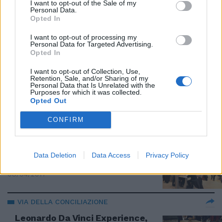
Genio & Impresa, nell’anno
I want to opt-out of the Sale of my
Personal Data.
leonardiano Firenze fa asse con
Opted In
Milano
25/04/2019
I want to opt-out of processing my
Personal Data for Targeted Advertising.
Opted In
L'OPERA PIU' CARA DELLA STORIA
I want to opt-out of Collection, Use,
Retention, Sale, and/or Sharing of my
Salvator Mundi di Leonardo
Personal Data that Is Unrelated with the
venduto per 450 milioni di dollari
Purposes for which it was collected.
Opted Out
18/11/2017
CONFIRM
FIUMICINO
Così il pranzo in aeroporto
Data Deletion
Data Access
Privacy Policy
diventa gourmet
08/04/2017
VIA DELLA CONCILIAZIONE
Leonardo Da Vinci Experience,