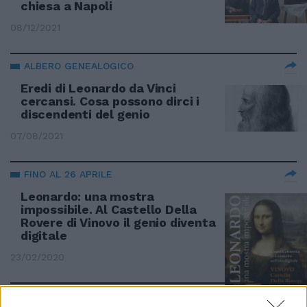
chiesa a Napoli
08/12/2021
ALBERO GENEALOGICO
Eredi di Leonardo da Vinci
cercansi. Cosa possono dirci i
discendenti del genio
07/08/2021
FINO AL 26 APRILE
Leonardo: una mostra
impossibile. Al Castello Della
Rovere di Vinovo il genio diventa
digitale
23/02/2020
IL CAPOLAVORO CONTESO