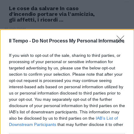
Le cose da salvare In caso
d'incendio portare via l'amicizia,
gli affetti, i ricordi ...
18/09/2011
Il Tempo -
Do Not Process My Personal Information
Un epistolario lungo 26 anni (dal
If you wish to opt-out of the sale, sharing to third parties, or
1946 al 1971) che testimonia
processing of your personal or sensitive information for
un'empatia filosofica che va
targeted advertising by us, please use the below opt-out
oltre l'amicizia.
section to confirm your selection. Please note that after your
opt-out request is processed you may continue seeing
31/07/2011
interest-based ads based on personal information utilized by
us or personal information disclosed to third parties prior to
your opt-out. You may separately opt-out of the further
disclosure of your personal information by third parties on the
Antonio Sbraga COLLEFERRO Su
IAB’s list of downstream participants. This information may
Facebook le aveva chiesto
also be disclosed by us to third parties on the
IAB’s List of
l'amicizia, ma fuori dal social
Downstream Participants
that may further disclose it to other
network probabilmente voleva
molto di più.
third parties.