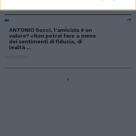
19/07/2009
ANTONIO Socci, l'amicizia è un
valore? «Non potrei fare a meno
dei sentimenti di fiducia, di
lealtà ...
19/10/2003
1