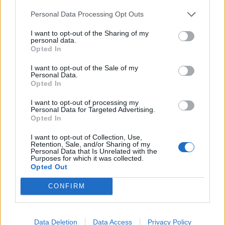
13/03/2011
Personal Data Processing Opt Outs
I want to opt-out of the Sharing of my
personal data.
Opted In
Tre amanti L'amore e l'amicizia
nella semplicità della
I want to opt-out of the Sale of my
quotidianità
Personal Data.
Opted In
06/02/2011
I want to opt-out of processing my
Personal Data for Targeted Advertising.
Opted In
L'amicizia Italia-Libia comincia
I want to opt-out of Collection, Use,
dal teatro
Retention, Sale, and/or Sharing of my
Personal Data that Is Unrelated with the
Purposes for which it was collected.
29/08/2010
Opted Out
CONFIRM
L'amicizia tra utopia e realtà Si
trasforma ma sopravvive
Data Deletion
Data Access
Privacy Policy