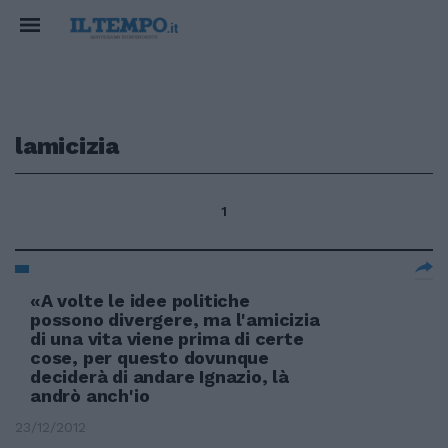
lamicizia
1
«A volte le idee politiche
possono divergere, ma l'amicizia
di una vita viene prima di certe
cose, per questo dovunque
deciderà di andare Ignazio, là
andrò anch'io
23/12/2012