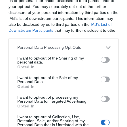
us or personal information disclosed to third parties prior to
chiude l'1 febbraio Apertura
your opt-out. You may separately opt-out of the further
ufficiale della sessione invernale
disclosure of your personal information by third parties on the
del Calciomercato invernale,
IAB’s list of downstream participants. This information may
che chiuderà i battenti alle 19 di
also be disclosed by us to third parties on the
IAB’s List of
lunedì primo febbraio.
Downstream Participants
that may further disclose it to other
03/01/2010
third parties.
Personal Data Processing Opt Outs
I want to opt-out of the Sharing of my
Roma, autobus e metro
personal data.
ritornano all'orario invernale
Opted In
13/09/2009
I want to opt-out of the Sale of my
Personal Data.
Opted In
I want to opt-out of processing my
Trasporto pubblico invernale
Personal Data for Targeted Advertising.
Finite le vacanze estive
Opted In
31/08/2009
I want to opt-out of Collection, Use,
Retention, Sale, and/or Sharing of my
Personal Data that Is Unrelated with the