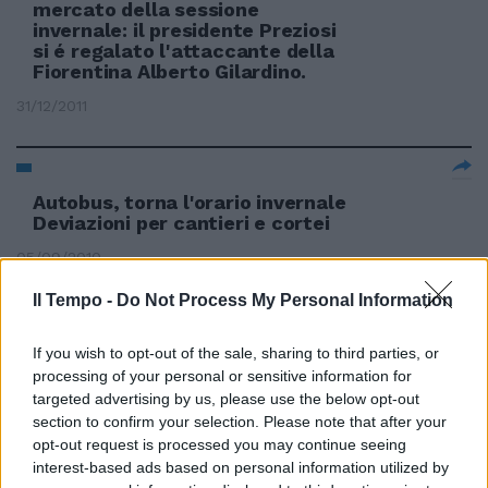
mercato della sessione
invernale: il presidente Preziosi
si é regalato l'attaccante della
Fiorentina Alberto Gilardino.
31/12/2011
Autobus, torna l'orario invernale
Deviazioni per cantieri e cortei
05/09/2010
Il Tempo -
Do Not Process My Personal Information
Mancini è il finale col botto
If you wish to opt-out of the sale, sharing to third parties, or
processing of your personal or sensitive information for
07/02/2010
targeted advertising by us, please use the below opt-out
section to confirm your selection. Please note that after your
opt-out request is processed you may continue seeing
interest-based ads based on personal information utilized by
MERCATO Ieri l'apertura, si