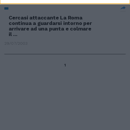
Cercasi attaccante La Roma
continua a guardarsi intorno per
arrivare ad una punta e colmare
il ...
29/07/2003
1