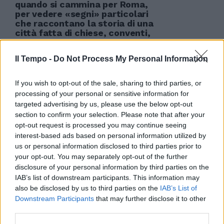
quando si cammina per Roma,
per vedere «segni» particolari
che raccontano la storia di una
città fatta di chiese, conventi,
palazzi, musei, colonne, archi...
08/04/2012
Il Tempo -
Do Not Process My Personal Information
If you wish to opt-out of the sale, sharing to third parties, or
processing of your personal or sensitive information for
Faccia da clown Guardarsi allo
targeted advertising by us, please use the below opt-out
specchio e sporcarsi le mani
section to confirm your selection. Please note that after your
Ecco il pagliaccio
opt-out request is processed you may continue seeing
interest-based ads based on personal information utilized by
03/04/2011
us or personal information disclosed to third parties prior to
your opt-out. You may separately opt-out of the further
disclosure of your personal information by third parties on the
IAB’s list of downstream participants. This information may
La Lazio non sa più vincere
also be disclosed by us to third parties on the
IAB’s List of
25/10/2009
Downstream Participants
that may further disclose it to other
third parties.