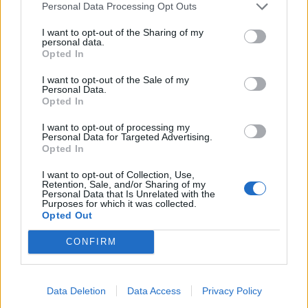
Personal Data Processing Opt Outs
Ad Assen Rossi dovrà guardarsi
I want to opt-out of the Sharing of my
dalla Ducati di Stoner
personal data.
Opted In
25/06/2008
I want to opt-out of the Sale of my
Personal Data.
Opted In
Capello e Ancelotti dovranno
I want to opt-out of processing my
guardarsi dalla squadra di
Personal Data for Targeted Advertising.
Mancini, che quest'anno è
Opted In
fortissima, proprio come la
Roma.
I want to opt-out of Collection, Use,
Retention, Sale, and/or Sharing of my
29/07/2005
Personal Data that Is Unrelated with the
Purposes for which it was collected.
Opted Out
CONFIRM
In palestra meglio non guardarsi
allo specchio
19/09/2003
Data Deletion
Data Access
Privacy Policy