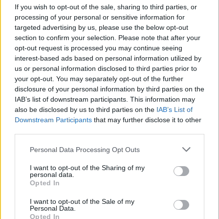
If you wish to opt-out of the sale, sharing to third parties, or
processing of your personal or sensitive information for
targeted advertising by us, please use the below opt-out
section to confirm your selection. Please note that after your
opt-out request is processed you may continue seeing
interest-based ads based on personal information utilized by
Amato lancia le «maggioranze
us or personal information disclosed to third parties prior to
variabili». Per giustificare che al
your opt-out. You may separately opt-out of the further
Senato servono i voti della Cdl
disclosure of your personal information by third parties on the
IAB’s list of downstream participants. This information may
05/03/2007
also be disclosed by us to third parties on the
IAB’s List of
Downstream Participants
that may further disclose it to other
third parties.
ALEMANNO (AN) «L'inappellabile
Personal Data Processing Opt Outs
condanna di un dittatore
sanguinario non può giustificare
I want to opt-out of the Sharing of my
la pagina terribile ...
personal data.
Opted In
30/12/2006
I want to opt-out of the Sale of my
Personal Data.
Opted In