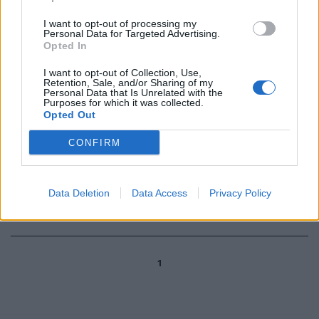
TORINO — «Sembra che ci
I want to opt-out of processing my
dobbiamo giustificare come se si
Personal Data for Targeted Advertising.
fosse sotto processo perchè per
Opted In
un anno non ...
I want to opt-out of Collection, Use,
Retention, Sale, and/or Sharing of my
07/03/2004
Personal Data that Is Unrelated with the
Purposes for which it was collected.
Opted Out
CONFIRM
PARIGI — «Sensi ritiene che io
sia sempre infortunato, perchè
ciò gli consente di giustificare
più facilmente ...
Data Deletion
Data Access
Privacy Policy
26/02/2004
1