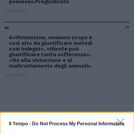
possesso.Pregiudicato
17/06/2012
6«Vivisezione, nessuno scopo è
così alto da giustificare metodi
così indegni», «Niente può
giustificare tanta sofferenza»,
«No alla vivisezione e al
maltrattamento degli animali».
31/03/2012
Il Tempo -
Do Not Process My Personal Information