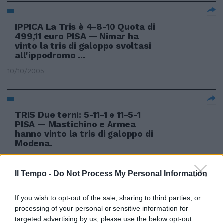
IPPICA La Tris è 4-8-10 Quota di
499,11 euro PISA — Nimar ha
vinto la tris di galoppo svoltasi
all'ippodromo ...
10/10/2005
TRIS Due terni: 5-11-1 e 11-5-1
PISA — Mastichino e Armea
hanno vinto la tris di galoppo di
Modena.
06/05/2005
Il Tempo -
Do Not Process My Personal Information
If you wish to opt-out of the sale, sharing to third parties, or
IPPICA La Tris è 4-2-9 Quota:
processing of your personal or sensitive information for
1123,84 euro TUESTA ha vinto la
targeted advertising by us, please use the below opt-out
tris di galoppo ...