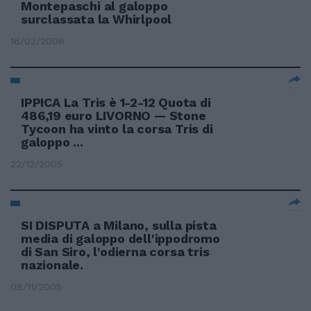
Montepaschi al galoppo
surclassata la Whirlpool
16/02/2006
IPPICA La Tris è 1-2-12 Quota di
486,19 euro LIVORNO — Stone
Tycoon ha vinto la corsa Tris di
galoppo ...
22/12/2005
SI DISPUTA a Milano, sulla pista
media di galoppo dell'ippodromo
di San Siro, l'odierna corsa tris
nazionale.
08/11/2005