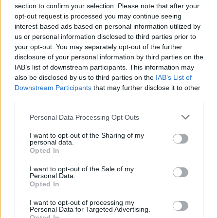
section to confirm your selection. Please note that after your
02/04/2004
opt-out request is processed you may continue seeing
interest-based ads based on personal information utilized by
us or personal information disclosed to third parties prior to
your opt-out. You may separately opt-out of the further
IPPICA La Tris è 5-7-2 Quota
disclosure of your personal information by third parties on the
94,26 euro PISA — Luppel ha
IAB’s list of downstream participants. This information may
vinto la tris di galoppo ...
also be disclosed by us to third parties on the
IAB’s List of
Downstream Participants
that may further disclose it to other
11/03/2004
third parties.
Personal Data Processing Opt Outs
OTTO le corse in programma
I want to opt-out of the Sharing of my
oggi a Capannelle per un
personal data.
Opted In
convegno che spazia attraverso
le varie specialità del galoppo.
I want to opt-out of the Sale of my
Personal Data.
19/02/2004
Opted In
I want to opt-out of processing my
Personal Data for Targeted Advertising.
Opted In