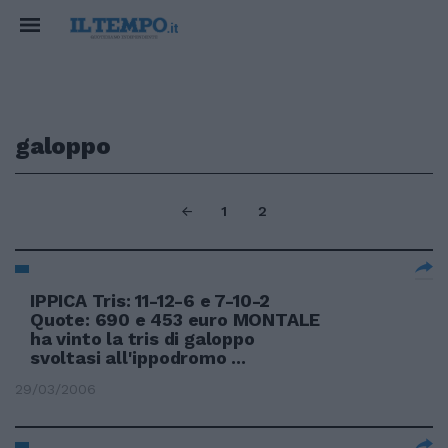
galoppo
1
2
IPPICA Tris: 11-12-6 e 7-10-2
Quote: 690 e 453 euro MONTALE
ha vinto la tris di galoppo
svoltasi all'ippodromo ...
29/03/2006