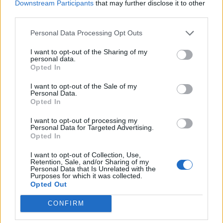
Downstream Participants
that may further disclose it to other
19/09/2010
third parties.
Personal Data Processing Opt Outs
I want to opt-out of the Sharing of my
«Sulla tomba di mio marito con
personal data.
l'elmetto? È uno scherzo o è
Opted In
scoppiata la guerra?»: non crede
alle sue orecchie la signora
I want to opt-out of the Sale of my
Dorina, appena scesa dal
Personal Data.
vaporetto con un mazzo di fiori
Opted In
freschi in mano.
I want to opt-out of processing my
Personal Data for Targeted Advertising.
23/05/2010
Opted In
I want to opt-out of Collection, Use,
Retention, Sale, and/or Sharing of my
Personal Data that Is Unrelated with the
Fido e Micio soffrono l'afa. Ecco
Purposes for which it was collected.
come tenerli freschi
Opted Out
28/05/2009
CONFIRM