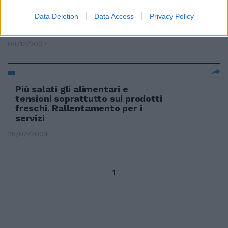
Data Deletion
Data Access
Privacy Policy
Servono fondi freschi per coprire
le nuove misure che ...
08/12/2007
Più salati gli alimentari e
tensioni soprattutto sui prodotti
freschi. Rallentamento per i
servizi
25/02/2004
1