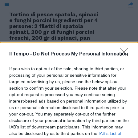
Tortino di pesce spatola, spinaci
e funghi porcini Ingredienti per 4
persone: 2 filetti di spatola
spinati, 200 gr di funghi porcini
freschi, 200 gr di spinaci, pan
grattato, basilico, 1 spicchio
d'aglio, 1 scalogno, olio, sale,
Il Tempo -
Do Not Process My Personal Information
scorzette d'arancia.
06/02/2011
If you wish to opt-out of the sale, sharing to third parties, or
processing of your personal or sensitive information for
targeted advertising by us, please use the below opt-out
section to confirm your selection. Please note that after your
Il clan degli insaziabili
opt-out request is processed you may continue seeing
interest-based ads based on personal information utilized by
30/01/2011
us or personal information disclosed to third parties prior to
your opt-out. You may separately opt-out of the further
disclosure of your personal information by third parties on the
IAB’s list of downstream participants. This information may
Il mercato si raggiunge con un
also be disclosed by us to third parties on the
IAB’s List of
clic