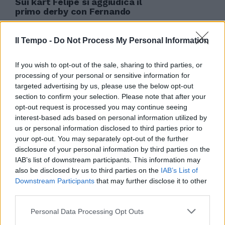
Sui kart Felipe si aggiudica il
primo derby con Fernando
17/01/2010
Il Tempo -
Do Not Process My Personal Information
If you wish to opt-out of the sale, sharing to third parties, or
F1 Alonso: «Gran risultato per
processing of your personal or sensitive information for
salutare Renault» Fernando
targeted advertising by us, please use the below opt-out
Alonso vuole regalare alla
section to confirm your selection. Please note that after your
Renault «un grande risultato»
opt-out request is processed you may continue seeing
prima di voltare pagina con la
interest-based ads based on personal information utilized by
Ferrari.
us or personal information disclosed to third parties prior to
28/10/2009
your opt-out. You may separately opt-out of the further
disclosure of your personal information by third parties on the
IAB’s list of downstream participants. This information may
also be disclosed by us to third parties on the
IAB’s List of
Finalmente Alonso
Downstream Participants
that may further disclose it to other
third parties.
30/09/2009
Personal Data Processing Opt Outs