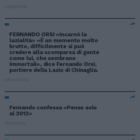
31/05/2012
FERNANDO ORSI «Incarnò la
lazialità» «È un momento molto
brutto, difficilmente si può
credere alla scomparsa di gente
come lui, che sembrano
immortali», dice Fernando Orsi,
portiere della Lazio di Chinaglia.
08/04/2012
Fernando confessa «Penso solo
al 2012»
20/11/2011