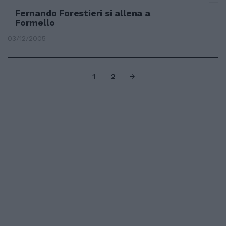
Fernando Forestieri si allena a
Formello
03/12/2005
1
2