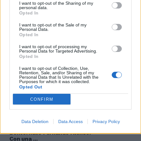
I want to opt-out of the Sharing of my
personal data.
SUL LAGO TAHOE, di Fernando
Opted In
Eimbcke, con Diego Cataño,
Hector Herrera, Daniela
I want to opt-out of the Sale of my
Valentine, Messico, 2008.
Personal Data.
Cinema messicano.
Opted In
30/08/2009
I want to opt-out of processing my
Personal Data for Targeted Advertising.
Opted In
I want to opt-out of Collection, Use,
Samantha Trancanelli
Retention, Sale, and/or Sharing of my
L'appuntamento con Ximena
Personal Data that Is Unrelated with the
Purposes for which it was collected.
Pena, fidanzata di Fernando
Opted Out
Muslera, è a casa di Betiana e
Juan Pablo Carrizo.
CONFIRM
08/03/2009
Data Deletion
Data Access
Privacy Policy
Bentornato Fernando Alonso.
Con una ...