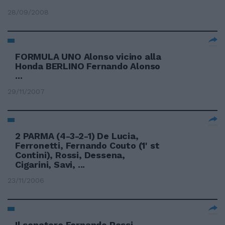
28/09/2008
FORMULA UNO Alonso vicino alla
Honda BERLINO Fernando Alonso
...
29/11/2007
2 PARMA (4-3-2-1) De Lucia,
Ferronetti, Fernando Couto (1' st
Contini), Rossi, Dessena,
Cigarini, Savi, ...
23/11/2006
Il senatore Fernando Rossi