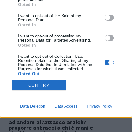
Opted In
I want to opt-out of the Sale of my
di TIZIANO CARMELLINI «MI
Personal Data.
farebbe piacere arrivare allo
Opted In
scontro diretto con l'Inter con
meno punti di distacco».
I want to opt-out of processing my
Personal Data for Targeted Advertising.
13/01/2007
Opted In
I want to opt-out of Collection, Use,
Retention, Sale, and/or Sharing of my
Personal Data that Is Unrelated with the
Purposes for which it was collected.
Il messaggio di Spalletti alla
Opted Out
società: un bomber da venti gol
mi farebbe comodo
CONFIRM
01/11/2006
Data Deletion
Data Access
Privacy Policy
«IL centrodestra farebbe bene
ad andare all'attacco anzich?
proporre abbracci a chi è mani e