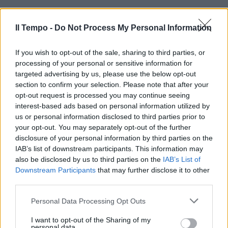
Il Tempo -
Do Not Process My Personal Information
«Il Pd farebbe bene a parlare di
cose serie»
If you wish to opt-out of the sale, sharing to third parties, or
03/12/2008
processing of your personal or sensitive information for
targeted advertising by us, please use the below opt-out
section to confirm your selection. Please note that after your
opt-out request is processed you may continue seeing
interest-based ads based on personal information utilized by
Fassino: "Casini, con noi starai
meglio"
us or personal information disclosed to third parties prior to
your opt-out. You may separately opt-out of the further
27/08/2008
disclosure of your personal information by third parties on the
IAB’s list of downstream participants. This information may
also be disclosed by us to third parties on the
IAB’s List of
Downstream Participants
that may further disclose it to other
Ci servirebbe davvero un
third parties.
Prezzolini, adesso. Farebbe bene
...
Personal Data Processing Opt Outs
04/03/2008
I want to opt-out of the Sharing of my
personal data.