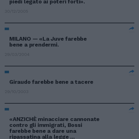
piedi legato ai poteri forti».
30/12/2005
MILANO — «La Juve farebbe
bene a prendermi.
29/03/2004
Giraudo farebbe bene a tacere
29/10/2003
«ANZICHÈ minacciare cannonate
contro gli immigrati, Bossi
farebbe bene a dare una
ripassatina alla legge ...