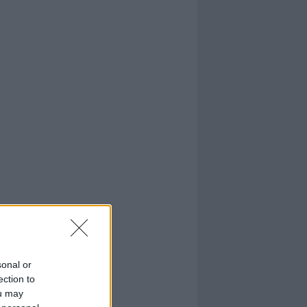
sonal or
ection to
ou may