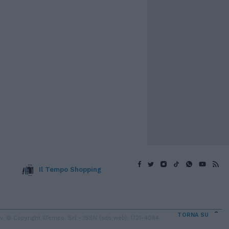
Il Tempo Shopping
TORNA SU
 © Copyright IlTempo. Srl - ISSN (sito web): 1721-4084