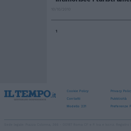
10/10/2010
1
Cookie Policy
Privacy Polic
Contatti
Pubblicità
Modello 231
Preferenze P
Sede legale: Piazza Colonna, 366 - 00187 Roma CF e P. Iva e Iscriz. Regist