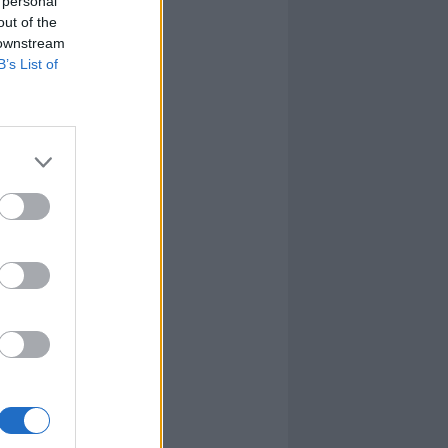
 personal
out of the
 downstream
B’s List of