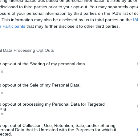
eing interest-based ads based on personal information utilized by us or
disclosed to third parties prior to your opt-out. You may separately opt-
losure of your personal information by third parties on the IAB’s list of
ttino emesso
. This information may also be disclosed by us to third parties on the
IA
ale, la
Participants
that may further disclose it to other third parties.
ampidoglio ha
tture
ipartimenti,
l Data Processing Opt Outs
blici servizi e
a Capitale».
o opt-out of the Sharing of my personal data.
In
o opt-out of the Sale of my Personal Data.
In
esto per
to opt-out of processing my Personal Data for Targeted
ing.
iliano di Rio
In
'arresto per
zionale
o opt-out of Collection, Use, Retention, Sale, and/or Sharing
ersonal Data that Is Unrelated with the Purposes for which it
di avere
lected.