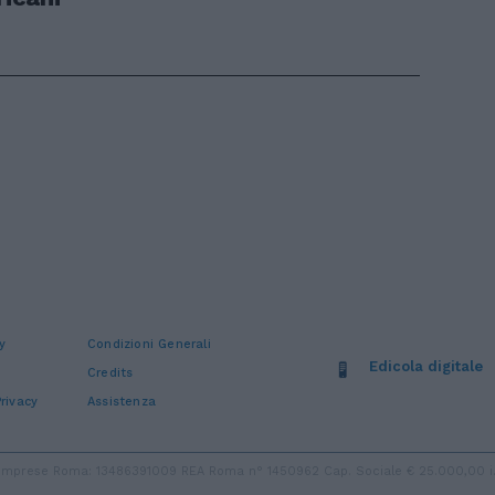
y
Condizioni Generali
Edicola digitale
Credits
rivacy
Assistenza
ro Imprese Roma: 13486391009 REA Roma n° 1450962 Cap. Sociale € 25.000,00 i.v.