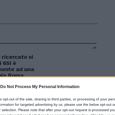
ricercato si
i 6Si è
ente ad una
nia Roma
ne,
nei cui
-
Do Not Process My Personal Information
sso dal
to opt-out of the sale, sharing to third parties, or processing of your per
formation for targeted advertising by us, please use the below opt-out s
r selection. Please note that after your opt-out request is processed y