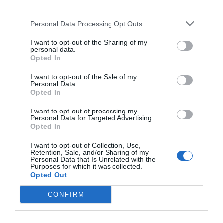
third parties.
22/01/2012
Personal Data Processing Opt Outs
I want to opt-out of the Sharing of my
«La tv ha distrutto anche la
personal data.
cronaca nera»
Opted In
24/10/2010
I want to opt-out of the Sale of my
Personal Data.
Opted In
I want to opt-out of processing my
Salta in aria l'Internet café
Personal Data for Targeted Advertising.
Opted In
22/08/2010
I want to opt-out of Collection, Use,
Retention, Sale, and/or Sharing of my
Personal Data that Is Unrelated with the
Purposes for which it was collected.
Opted Out
La ripresa ha distrutto Kakà &
Co.
CONFIRM
04/07/2010