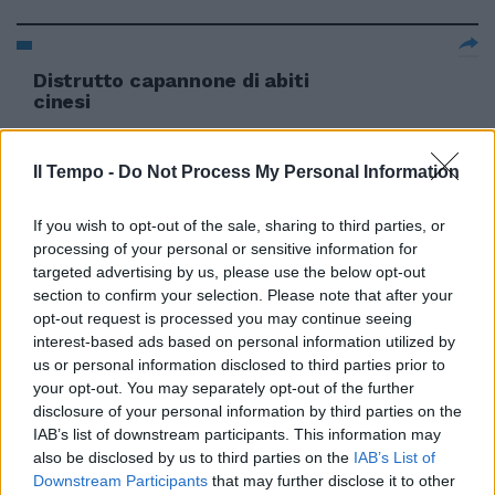
Distrutto capannone di abiti
cinesi
17/06/2012
Il Tempo -
Do Not Process My Personal Information
If you wish to opt-out of the sale, sharing to third parties, or
7 Il circolo di Sinistra Ecologia
processing of your personal or sensitive information for
Libertà Villa Gordiani è stato
targeted advertising by us, please use the below opt-out
distrutto da un incendio di
origine dolosa.
section to confirm your selection. Please note that after your
opt-out request is processed you may continue seeing
12/02/2012
interest-based ads based on personal information utilized by
us or personal information disclosed to third parties prior to
your opt-out. You may separately opt-out of the further
disclosure of your personal information by third parties on the
Negozio distrutto da
IAB’s list of downstream participants. This information may
un'esplosione Caccia a un uomo
also be disclosed by us to third parties on the
IAB’s List of
con abiti scuri
Downstream Participants
that may further disclose it to other