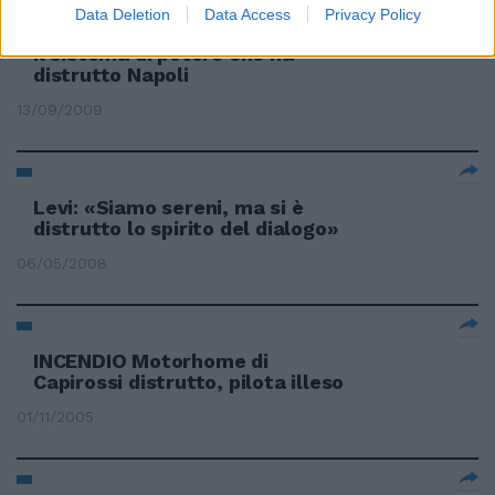
Data Deletion
Data Access
Privacy Policy
Il sistema di potere che ha
distrutto Napoli
13/09/2009
Levi: «Siamo sereni, ma si è
distrutto lo spirito del dialogo»
06/05/2008
INCENDIO Motorhome di
Capirossi distrutto, pilota illeso
01/11/2005