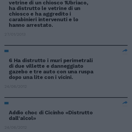
vetrine di un chiosco 1Ubriaco,
ha distrutto le vetrine di un
chiosco e ha aggredito i
carabinieri intervenuti e lo
hanno arrestato.
27/01/2013
6 Ha distrutto i muri perimetrali
di due villette e danneggiato
gazebo e tre auto con una ruspa
dopo una lite con i vicini.
24/06/2012
Addio choc di Cicinho «Distrutto
dall'alcol»
24/06/2012