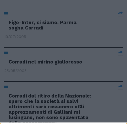
Figo-Inter, ci siamo. Parma
sogna Corradi
19/07/2005
Corradi nel mirino giallorosso
25/05/2005
Corradi dal ritiro della Nazionale:
spero che la società si salvi
altrimenti sarò rossonero «Gli
apprezzamenti di Galliani mi
lusingano, non sono spaventato
dalla concorrenza»