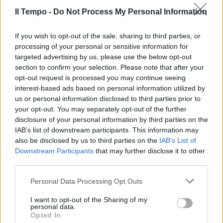
25/05/2004
Il Tempo -
Do Not Process My Personal Information
If you wish to opt-out of the sale, sharing to third parties, or
processing of your personal or sensitive information for
Corradi piace al Milan Oddo in
targeted advertising by us, please use the below opt-out
bilico
section to confirm your selection. Please note that after your
19/05/2004
opt-out request is processed you may continue seeing
interest-based ads based on personal information utilized by
us or personal information disclosed to third parties prior to
your opt-out. You may separately opt-out of the further
disclosure of your personal information by third parties on the
Trezeguet e Del Piero illudono la
Juve di Lippi, Corradi e Fiore
IAB’s list of downstream participants. This information may
regalano il trofeo
also be disclosed by us to third parties on the
IAB’s List of
Downstream Participants
that may further disclose it to other
12/05/2004
third parties.
Personal Data Processing Opt Outs
Corradi: «Battiamo la Juve»
I want to opt-out of the Sharing of my
personal data.
Rientrano Mihajlovic e Favalli
Opted In