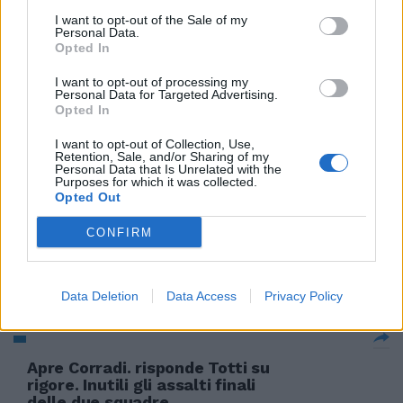
10/05/2004
I want to opt-out of the Sale of my
Personal Data.
Opted In
Palo di Stankovic, traverse di
I want to opt-out of processing my
Personal Data for Targeted Advertising.
Corradi e Mihajlovic: il quarto
Opted In
posto si gioca negli ultimi 270
minuti
I want to opt-out of Collection, Use,
Retention, Sale, and/or Sharing of my
25/04/2004
Personal Data that Is Unrelated with the
Purposes for which it was collected.
Opted Out
CONFIRM
Corradi suona la carica «A San
Siro vinciamo noi»
23/04/2004
Data Deletion
Data Access
Privacy Policy
Apre Corradi. risponde Totti su
rigore. Inutili gli assalti finali
delle due squadre