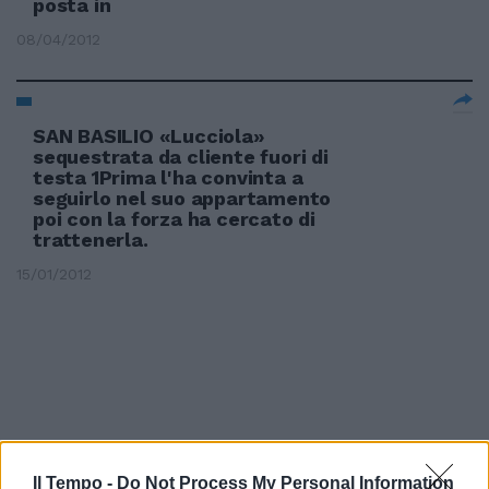
posta in
08/04/2012
SAN BASILIO «Lucciola»
sequestrata da cliente fuori di
testa 1Prima l'ha convinta a
seguirlo nel suo appartamento
poi con la forza ha cercato di
trattenerla.
15/01/2012
Il Tempo -
Do Not Process My Personal Information