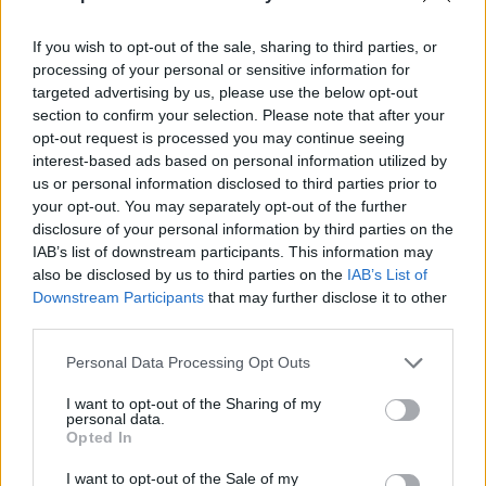
If you wish to opt-out of the sale, sharing to third parties, or
processing of your personal or sensitive information for
targeted advertising by us, please use the below opt-out
section to confirm your selection. Please note that after your
opt-out request is processed you may continue seeing
«Non vorrei che la Confindustria
interest-based ads based on personal information utilized by
si stesse trasformando in una
us or personal information disclosed to third parties prior to
sorta di Cgil degli imprenditori,
your opt-out. You may separately opt-out of the further
ovvero in una forza espressione
disclosure of your personal information by third parties on the
di una oligarchia convinta
IAB’s list of downstream participants. This information may
oltretutto di essere l'unica
also be disclosed by us to third parties on the
IAB’s List of
detentrice della verità».
Downstream Participants
that may further disclose it to other
15/05/2011
third parties.
Personal Data Processing Opt Outs
I want to opt-out of the Sharing of my
Thriller psicologico Shelter ***
personal data.
Cara Jessup (Julianne Moore ) è
Opted In
una psichiatra forense molto
determinata e convinta che le
I want to opt-out of the Sale of my