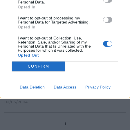
personalità multiple siano solo
Personal Data.
suggestioni.
Opted In
27/02/2011
I want to opt-out of processing my
Personal Data for Targeted Advertising.
Opted In
I want to opt-out of Collection, Use,
Roma convinta: si rigioca
Retention, Sale, and/or Sharing of my
Personal Data that Is Unrelated with the
Purposes for which it was collected.
23/01/2011
Opted Out
CONFIRM
di PAOLO CALCAGNO MILANO —
«Sì, sono convinta che dal Caos
può nascere l'equilibrio
Data Deletion
Data Access
Privacy Policy
personale.
03/05/2004
1