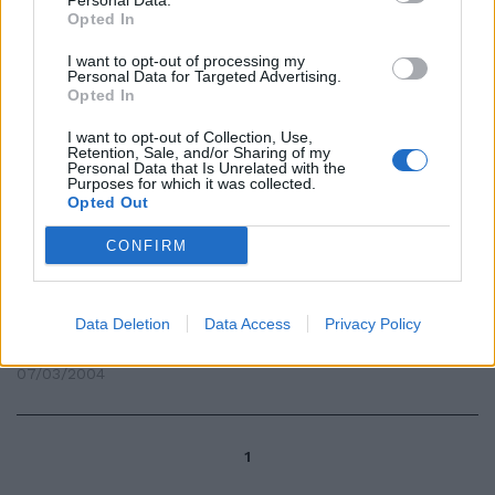
Personal Data.
Opted In
15/03/2004
I want to opt-out of processing my
Personal Data for Targeted Advertising.
Opted In
Nella graduatoria c'è Parmalat
I want to opt-out of Collection, Use,
ma senza considerare il crac
Retention, Sale, and/or Sharing of my
Personal Data that Is Unrelated with the
08/03/2004
Purposes for which it was collected.
Opted Out
CONFIRM
MONDAINI-VIANELLO «Eravamo
abituati a considerare la tv un
parente del quale, però, è
Data Deletion
Data Access
Privacy Policy
possibile ...
07/03/2004
1