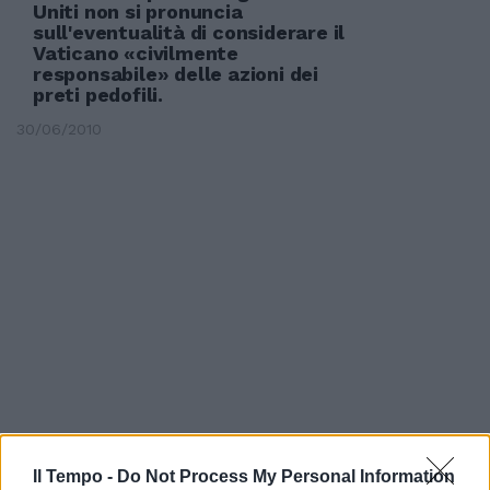
Uniti non si pronuncia
sull'eventualità di considerare il
Vaticano «civilmente
responsabile» delle azioni dei
preti pedofili.
30/06/2010
Il Tempo -
Do Not Process My Personal Information