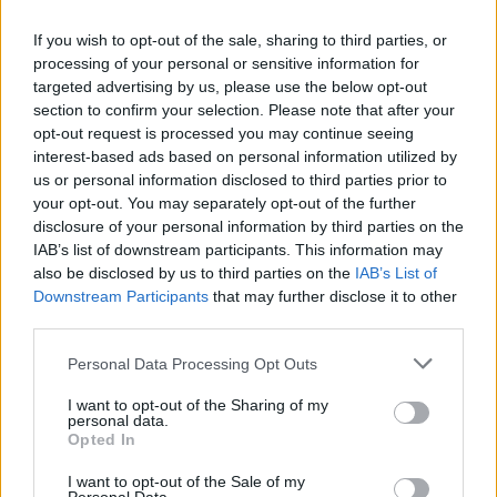
In Italia è in corso un processo di
federalizzazione solidale che ha
If you wish to opt-out of the sale, sharing to third parties, or
innescato una discussione su ciò
processing of your personal or sensitive information for
che si deve considerare un
targeted advertising by us, please use the below opt-out
intervento di finanza derivata
section to confirm your selection. Please note that after your
speculativa.
opt-out request is processed you may continue seeing
06/06/2009
interest-based ads based on personal information utilized by
us or personal information disclosed to third parties prior to
your opt-out. You may separately opt-out of the further
disclosure of your personal information by third parties on the
«È SBAGLIATO considerare il
IAB’s list of downstream participants. This information may
capitalismo italiano come
also be disclosed by us to third parties on the
IAB’s List of
straccione».
Downstream Participants
that may further disclose it to other
third parties.
06/02/2006
Personal Data Processing Opt Outs
I want to opt-out of the Sharing of my
"NON dobbiamo lasciarci
personal data.
Opted In
dominare dal pessimismo, ma
considerare a mente fredda la
I want to opt-out of the Sale of my
situazione" E' la prima ...