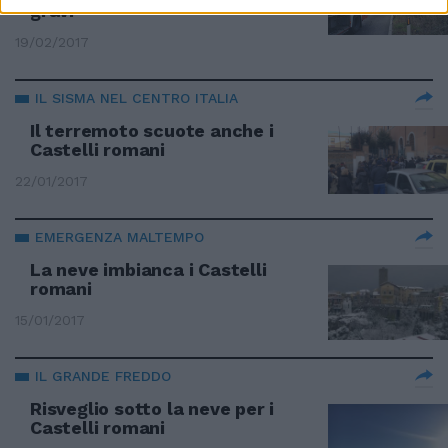
gravi
19/02/2017
IL SISMA NEL CENTRO ITALIA
Il terremoto scuote anche i
Castelli romani
22/01/2017
EMERGENZA MALTEMPO
La neve imbianca i Castelli
romani
15/01/2017
IL GRANDE FREDDO
Risveglio sotto la neve per i
Castelli romani