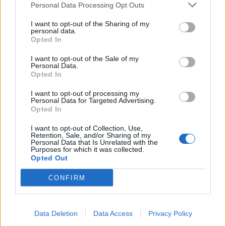
Personal Data Processing Opt Outs
30/04/2017
I want to opt-out of the Sharing of my
personal data.
STUPRI E PESTAGGI: 5 ARRESTI
Opted In
Colpo al clan dell'usura dei
I want to opt-out of the Sale of my
Castelli "Dove sei? Vengo lì e ti
Personal Data.
sfascio" VIDEO
Opted In
14/04/2017
I want to opt-out of processing my
Personal Data for Targeted Advertising.
Opted In
IL RECUPERO DELL'IMBARCAZIONE ROMANA
I want to opt-out of Collection, Use,
Nemi, sul lago con i ricercatori a
Retention, Sale, and/or Sharing of my
caccia della nave di Caligola
Personal Data that Is Unrelated with the
Purposes for which it was collected.
FOTO
Opted Out
09/04/2017
CONFIRM
CASTELLI ROMANI
Via dei Laghi, Smart finisce fuori
Data Deletion
Data Access
Privacy Policy
strada a Rocca di Papa: 2 feriti