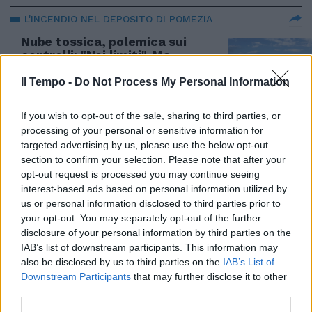
L'INCENDIO NEL DEPOSITO DI POMEZIA
Nube tossica, polemica sui
controlli: "Nei limiti". Ma
mancano i dati su diossina e
amianto
Il Tempo -
Do Not Process My Personal Information
07/05/2017
If you wish to opt-out of the sale, sharing to third parties, or
processing of your personal or sensitive information for
IL ROGO NEL DEPOSITO SULLA PONTINA
targeted advertising by us, please use the below opt-out
section to confirm your selection. Please note that after your
Pomezia, incubo nube tossica e
opt-out request is processed you may continue seeing
amianto. Finestre chiuse in 21
interest-based ads based on personal information utilized by
comuni dei Castelli romani
us or personal information disclosed to third parties prior to
07/05/2017
your opt-out. You may separately opt-out of the further
disclosure of your personal information by third parties on the
IAB’s list of downstream participants. This information may
CASTELLI ROMANI
also be disclosed by us to third parties on the
IAB’s List of
Ariccia, esplode un'autocisterna
Downstream Participants
that may further disclose it to other
piena di gasolio. Paura e case
third parties.
evacuate