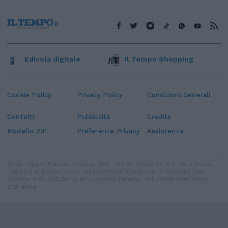
Edicola digitale
Il Tempo Shopping
Cookie Policy
Privacy Policy
Condizioni Generali
Contatti
Pubblicità
Credits
Modello 231
Preferenze Privacy
Assistenza
Sede legale: Piazza Colonna, 366 - 00187 Roma CF e P. Iva e Iscriz.
Registro Imprese Roma: 13486391009 REA Roma n° 1450962 Cap.
Sociale € 25.000,00 i.v. © Copyright IlTempo. Srl - ISSN (sito web):
1721-4084
TORNA SU