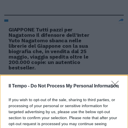
GIAPPONE Tutti pazzi per
Nagatomo Il difensore dell'Inter
Yuto Nagatomo sbanca nelle
librerie del Giappone con la sua
biografia che, in vendita dal 25
maggio, viaggia spedita oltre le
200.000 copie: un autentico
bestseller.
31/05/2011
Il Tempo -
Do Not Process My Personal Information
If you wish to opt-out of the sale, sharing to third parties, or
Nella divertente commedia di
processing of your personal or sensitive information for
Genovese, Ricky Memphis veste
targeted advertising by us, please use the below opt-out
i panni di un autentico Peter Pan
che vive con papà e mamma
section to confirm your selection. Please note that after your
(Giovanna Ralli e Maurizio
opt-out request is processed you may continue seeing