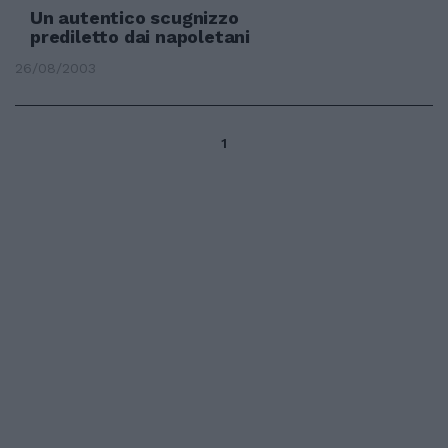
Un autentico scugnizzo
prediletto dai napoletani
26/08/2003
1