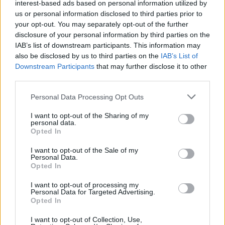
Mattioli).
interest-based ads based on personal information utilized by
us or personal information disclosed to third parties prior to
16/01/2011
your opt-out. You may separately opt-out of the further
disclosure of your personal information by third parties on the
IAB’s list of downstream participants. This information may
also be disclosed by us to third parties on the
IAB’s List of
Totti ha pagato il suo essere
Downstream Participants
that may further disclose it to other
autentico
third parties.
09/05/2010
Personal Data Processing Opt Outs
I want to opt-out of the Sharing of my
personal data.
Bravo Francesco, cuore di Roma
Opted In
06/07/2009
I want to opt-out of the Sale of my
Personal Data.
Opted In
I want to opt-out of processing my
Ma quali duellanti? Un Brasile
Personal Data for Targeted Advertising.
autentico, almeno fino a quando
Opted In
ha avuto voglia di divertirsi, per i
campioni del Mondo scialbe
I want to opt-out of Collection, Use,