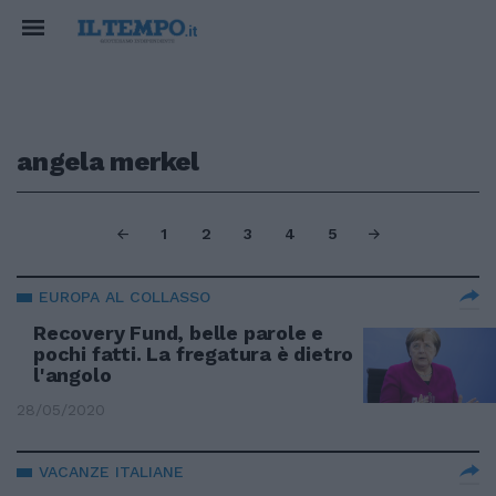
angela merkel
1
2
3
4
5
EUROPA AL COLLASSO
Recovery Fund, belle parole e
pochi fatti. La fregatura è dietro
l'angolo
28/05/2020
VACANZE ITALIANE