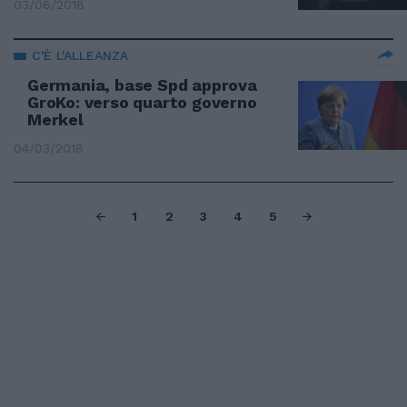
03/06/2018
C'È L'ALLEANZA
Germania, base Spd approva
GroKo: verso quarto governo
Merkel
04/03/2018
1
2
3
4
5