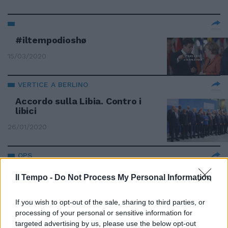
#iltempodioshø
15/03/2020
VERTICE A BERLINO
Accordo sulla Libia. Contro i
libici
26/01/2020
OPS
Angela Merkel, scivolone in
Il Tempo -
Do Not Process My Personal Information
platea: la Cancelliera fa il botto
30/11/2019
If you wish to opt-out of the sale, sharing to third parties, or
processing of your personal or sensitive information for
targeted advertising by us, please use the below opt-out
CRISI IN CONFERENZA