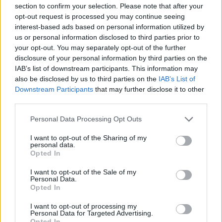
section to confirm your selection. Please note that after your
La Merkel trema ancora: paura
opt-out request is processed you may continue seeing
per la Cancelliera [VIDEO]
interest-based ads based on personal information utilized by
us or personal information disclosed to third parties prior to
30/06/2019
your opt-out. You may separately opt-out of the further
disclosure of your personal information by third parties on the
CRISI TOTALE
IAB’s list of downstream participants. This information may
also be disclosed by us to third parties on the
IAB’s List of
Trema la Merkel. E pure l'Europa
Downstream Participants
that may further disclose it to other
30/06/2019
third parties.
Personal Data Processing Opt Outs
GERMANIA
I want to opt-out of the Sharing of my
Paura per la Merkel, forti
personal data.
tremori durante la cerimonia
Opted In
[VIDEO]
I want to opt-out of the Sale of my
22/06/2019
Personal Data.
Opted In
LA PROPOSTA FRANCESE
I want to opt-out of processing my
Personal Data for Targeted Advertising.
Merkel a capo della
Opted In