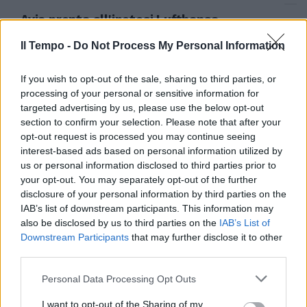
Avia pronta all'ipotesi Lufthansa
Bossi pensa a Malpensa e fa
festa
Il Tempo -
Do Not Process My Personal Information
21/09/2008
If you wish to opt-out of the sale, sharing to third parties, or
processing of your personal or sensitive information for
targeted advertising by us, please use the below opt-out
section to confirm your selection. Please note that after your
Maurizio Gallo
[email protected]
opt-out request is processed you may continue seeing
Di fronte all'ipotesi di ...
interest-based ads based on personal information utilized by
07/02/2008
us or personal information disclosed to third parties prior to
your opt-out. You may separately opt-out of the further
disclosure of your personal information by third parties on the
IAB’s list of downstream participants. This information may
MPS apre all'ipotesi di rilevare la
also be disclosed by us to third parties on the
IAB’s List of
quota del 7,13% di Hopa in mano
Downstream Participants
that may further disclose it to other
a Unipol.
third parties.
26/03/2007
Personal Data Processing Opt Outs
I want to opt-out of the Sharing of my