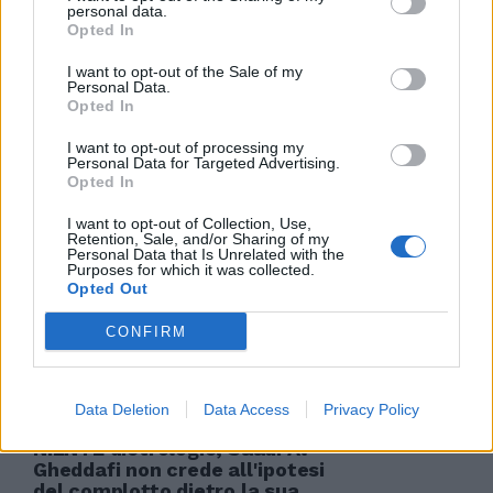
personal data.
Opted In
L'AMMINISTRATORE delegato di
Eni, Paolo Scaroni, fa pollice
I want to opt-out of the Sale of my
verso all'ipotesi di un
Personal Data.
matrimonio tra la sua azienda e
Opted In
l'Enel.
I want to opt-out of processing my
14/08/2006
Personal Data for Targeted Advertising.
Opted In
I want to opt-out of Collection, Use,
Retention, Sale, and/or Sharing of my
NO all'ipotesi di trasformare il
Personal Data that Is Unrelated with the
Purposes for which it was collected.
ritiro dei cantanti al Cet di
Opted Out
Mogol in un reality show, in vista
della ...
CONFIRM
15/11/2003
Data Deletion
Data Access
Privacy Policy
NIENTE dietrologie, Saadi Al
Gheddafi non crede all'ipotesi
del complotto dietro la sua