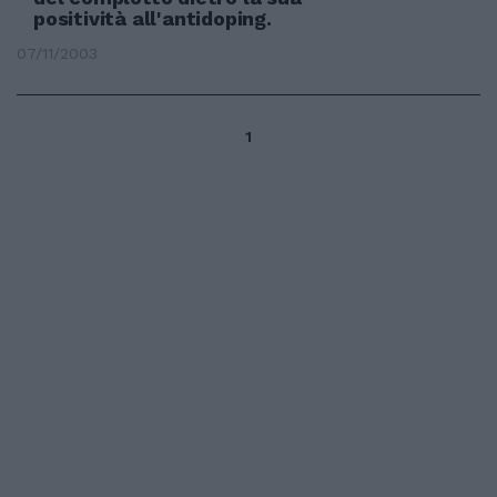
positività all'antidoping.
07/11/2003
1