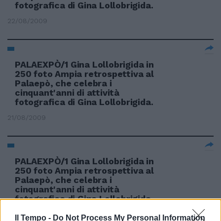
fotografica di Gina Lollobrigida.
22/08/2009
PALAEXPÒ/1 Gina Lollobrigida in
250 foto Ampia retrospettiva al
Palaepò, che celebra i
cinquant'anni di attività
fotografica di Gina Lollobrigida.
21/08/2009
PALAEXPÒ/1 Gina Lollobrigida in
250 foto Ampia retrospettiva al
Palaepò, che celebra i
cinquant'anni di attività
fotografica di Gina Lollobrigida.
20/08/2009
Il Tempo -
Do Not Process My Personal Information