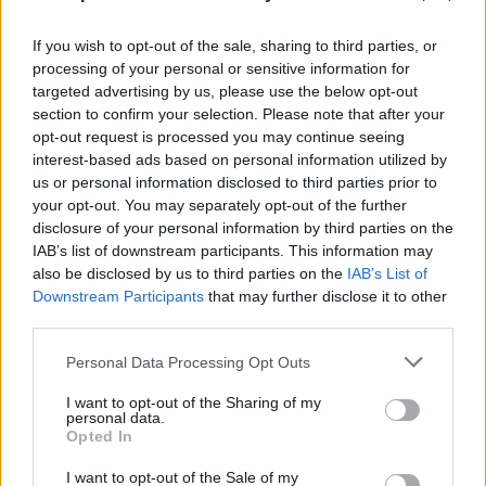
If you wish to opt-out of the sale, sharing to third parties, or
processing of your personal or sensitive information for
PALAEXPÒ/1 Gina Lollobrigida in
targeted advertising by us, please use the below opt-out
250 foto Ampia retrospettiva al
section to confirm your selection. Please note that after your
Palaepò, che celebra i
opt-out request is processed you may continue seeing
cinquant'anni di attività
interest-based ads based on personal information utilized by
fotografica di Gina Lollobrigida.
us or personal information disclosed to third parties prior to
19/08/2009
your opt-out. You may separately opt-out of the further
disclosure of your personal information by third parties on the
IAB’s list of downstream participants. This information may
also be disclosed by us to third parties on the
IAB’s List of
PALAEXPÒ/1 Gina Lollobrigida in
Downstream Participants
that may further disclose it to other
250 foto Ampia retrospettiva al
third parties.
Palaepò, che celebra i
cinquant'anni di attività
Personal Data Processing Opt Outs
fotografica di Gina Lollobrigida.
I want to opt-out of the Sharing of my
18/08/2009
personal data.
Opted In
I want to opt-out of the Sale of my