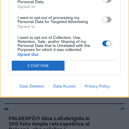
Personal Data.
PALAEXPÒ/1 Gina Lollobrigida in
Opted In
250 foto Ampia retrospettiva al
Palaepò, che celebra i
I want to opt-out of processing my
cinquant'anni di attività
Personal Data for Targeted Advertising.
fotografica di Gina Lollobrigida.
Opted In
15/08/2009
I want to opt-out of Collection, Use,
Retention, Sale, and/or Sharing of my
Personal Data that Is Unrelated with the
Purposes for which it was collected.
Opted Out
PALAEXPÒ/1 Gina Lollobrigida in
CONFIRM
250 foto Ampia retrospettiva al
Palaepò, che celebra i
cinquant'anni di attività
fotografica di Gina Lollobrigida.
Data Deletion
Data Access
Privacy Policy
15/08/2009
PALAEXPÒ/1 Gina Lollobrigida in
250 foto Ampia retrospettiva al