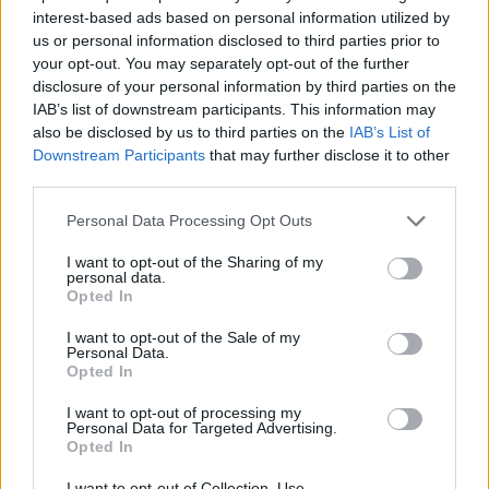
nera web della Cina
interest-based ads based on personal information utilized by
us or personal information disclosed to third parties prior to
28/08/2011
your opt-out. You may separately opt-out of the further
disclosure of your personal information by third parties on the
IAB’s list of downstream participants. This information may
also be disclosed by us to third parties on the
IAB’s List of
Le parole di Lady Gaga «Amy
Downstream Participants
that may further disclose it to other
Winehouse è stata un esempio»
third parties.
31/07/2011
Personal Data Processing Opt Outs
I want to opt-out of the Sharing of my
personal data.
La più ricca è Lady Gaga
Opted In
19/06/2011
I want to opt-out of the Sale of my
Personal Data.
Opted In
I want to opt-out of processing my
Lady Gaga lo ringrazia Alemanno
Personal Data for Targeted Advertising.
fischiato
Opted In
12/06/2011
I want to opt-out of Collection, Use,