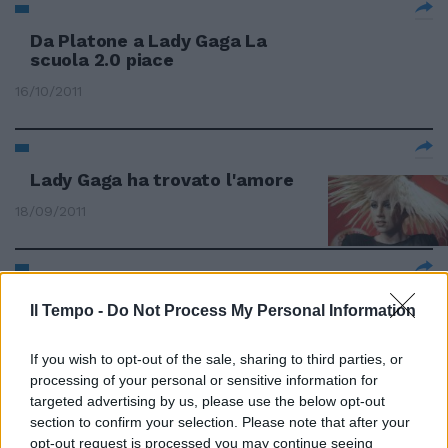
Da Platone a Lady Gaga La
scuola 2.0 piace
16/10/2011
Lady Gaga ha trovato l'amore
18/09/2011
Lady Gaga: campagna di
Il Tempo -
Do Not Process My Personal Information
solidarietà per l'11 settembre
11/09/2011
If you wish to opt-out of the sale, sharing to third parties, or
processing of your personal or sensitive information for
targeted advertising by us, please use the below opt-out
section to confirm your selection. Please note that after your
Beyoncè e Lady Gaga sulla lista
opt-out request is processed you may continue seeing