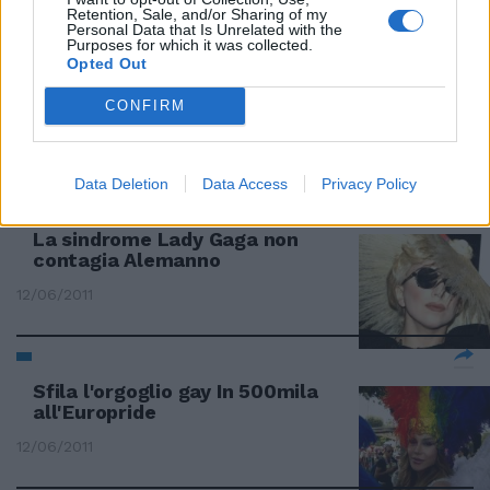
Retention, Sale, and/or Sharing of my
Personal Data that Is Unrelated with the
Purposes for which it was collected.
Opted Out
L'ambasciatore Thorne al
concerto di Lady Gaga
CONFIRM
12/06/2011
Data Deletion
Data Access
Privacy Policy
La sindrome Lady Gaga non
contagia Alemanno
12/06/2011
Sfila l'orgoglio gay In 500mila
all'Europride
12/06/2011