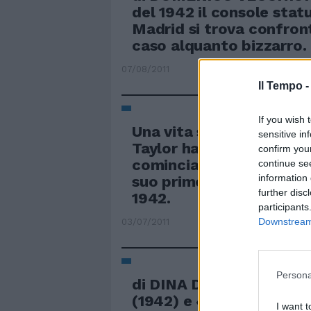
del 1942 il console stat
Madrid si trova confron
caso alquanto bizzarro.
07/08/2011
Il Tempo 
If you wish 
Una vita sotto i riflettor
sensitive in
Taylor ha avuto una carr
confirm you
cominciata prestissimo: 
continue se
information 
suo primo film è a soli n
further disc
1942.
participants
Downstream 
03/07/2011
Persona
di DINA D'ISA Da «Marghe
(1942) e «I pompieri di 
I want t