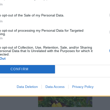
origini del
In
ai fermato
lm e
o opt-out of the Sale of my Personal Data.
liano del
In
roprio
to opt-out of processing my Personal Data for Targeted
ing.
In
o opt-out of Collection, Use, Retention, Sale, and/or Sharing
ersonal Data that Is Unrelated with the Purposes for which it
lected.
Out
re
CONFIRM
Data Deletion
Data Access
Privacy Policy