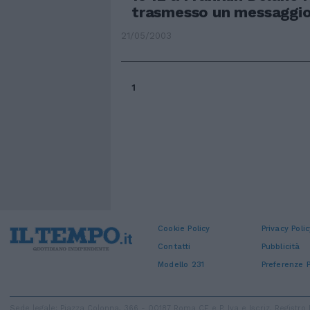
trasmesso un messaggio 
21/05/2003
1
Cookie Policy
Privacy Polic
Contatti
Pubblicità
Modello 231
Preferenze P
Sede legale: Piazza Colonna, 366 - 00187 Roma CF e P. Iva e Iscriz. Regist