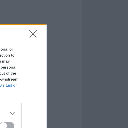
sonal or
ection to
ou may
 personal
out of the
 downstream
B’s List of