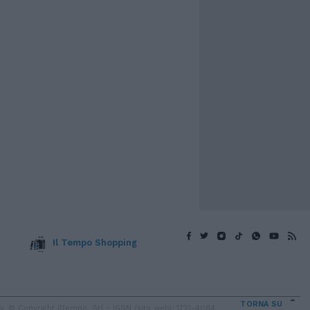
Il Tempo Shopping
TORNA SU
 © Copyright IlTempo. Srl - ISSN (sito web): 1721-4084