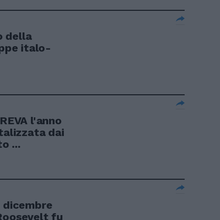
o della
uppe italo-
REVA l'anno
talizzata dai
 ...
2 dicembre
Roosevelt fu