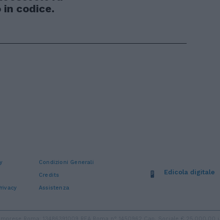
in codice.
y
Condizioni Generali
Edicola digitale
Credits
rivacy
Assistenza
ro Imprese Roma: 13486391009 REA Roma n° 1450962 Cap. Sociale € 25.000,00 i.v.