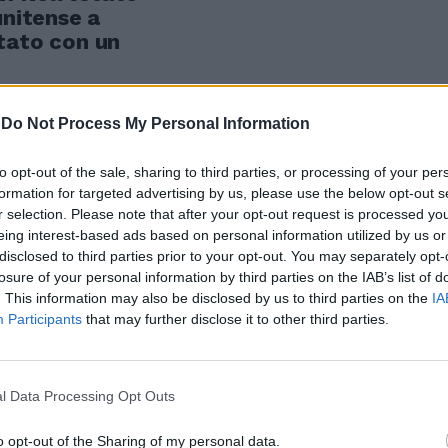
unitense a
tato con un
-
Do Not Process My Personal Information
to opt-out of the sale, sharing to third parties, or processing of your per
i: Elizabeth
formation for targeted advertising by us, please use the below opt-out s
iera
r selection. Please note that after your opt-out request is processed y
al cinema il
eing interest-based ads based on personal information utilized by us or
disclosed to third parties prior to your opt-out. You may separately opt-
ove anni, nel
losure of your personal information by third parties on the IAB’s list of
. This information may also be disclosed by us to third parties on the
IA
Participants
that may further disclose it to other third parties.
l Data Processing Opt Outs
rita e i tre»
Viggiù» (1949)
o opt-out of the Sharing of my personal data.