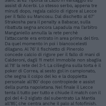
Savic al 62' riporta la Lazio in vantaggio su
assist di Acerbi. Lo stesso serbo, appena tre
minuti dopo, regala calcio di rigore al Lecce
per il fallo su Mancosu. Dal dischetto al 67'
Strakosha para il penalty a Babacar, sulla
ribattuta segna ancora Lapadula ma l'arbitro
Manganiello annulla la rete perchè
l'attaccante era entrato in area prima del tiro.
Da quel momento in poi i biancocelesti
dilagano. Al 76' il fischietto di Pinerolo
concede calcio di rigore per il fallo di mani di
Calderoni, dagli 11 metri Immobile non sbaglia
al 78' la rete del 3-1. La ciliegina sulla torta è il
poker di Correa, al sesto gol in campionato,
che segna il colpo del ko e la doppietta
personale all'80' dopo contropiede e assist
della punta napoletana. Nel finale il Lecce
tenta il tutto per tutto e chiude il match con il
gol del 4-2 siglato dal subentrato La Mantia
all'85', che centra anche il palo al fotofinish.