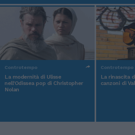
Controtempo
Controtempo
La modernità di Ulisse
La rinascita 
nell'Odissea pop di Christopher
canzoni di Va
Nolan