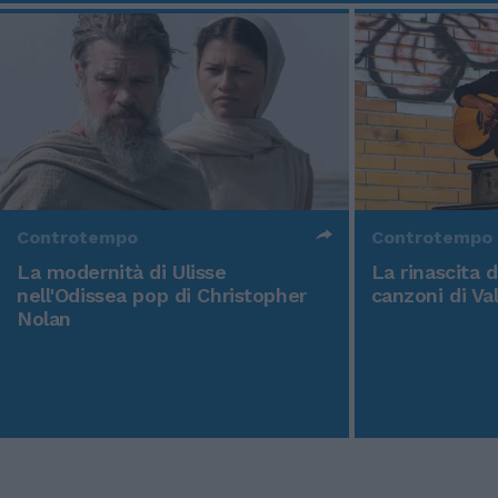
Controtempo
Controtempo
La modernità di Ulisse
La rinascita 
nell'Odissea pop di Christopher
canzoni di Va
Nolan