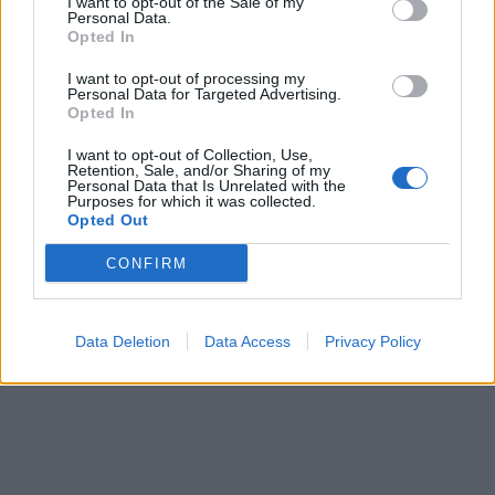
I want to opt-out of the Sale of my
Personal Data.
Opted In
I want to opt-out of processing my
Personal Data for Targeted Advertising.
In evidenza
Opted In
I want to opt-out of Collection, Use,
Retention, Sale, and/or Sharing of my
Personal Data that Is Unrelated with the
Purposes for which it was collected.
Opted Out
CONFIRM
Data Deletion
Data Access
Privacy Policy