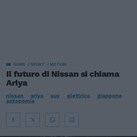
HOME
SPORT
MOTORI
Il futuro di Nissan si chiama
Ariya
nissan
ariya
suv
elettrico
giappone
autonomia