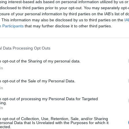
eing interest-based ads based on personal information utilized by us or
 Italia non ci sia "talento, ma il talento
disclosed to third parties prior to your opt-out. You may separately opt-
 solo. Bisogna saperlo individuare e
losure of your personal information by third parties on the IAB’s list of
desso c'è la Nazionale, c'è un obiettivo.
. This information may also be disclosed by us to third parties on the
IA
sere un alibi per nessuno, possiamo
Participants
that may further disclose it to other third parties.
he nel sistema federale si capiscano le
Le
crisi e si trovino soluzioni per superarla".
da
Rudy Giuliani a Come States?
Le
l Data Processing Opt Outs
Trump, Meloni e la strategia
americana
o opt-out of the Sharing of my personal data.
In
o opt-out of the Sale of my Personal Data.
In
to opt-out of processing my Personal Data for Targeted
ing.
In
o opt-out of Collection, Use, Retention, Sale, and/or Sharing
ersonal Data that Is Unrelated with the Purposes for which it
lected.