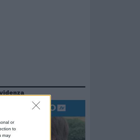
evidenza
sonal or
ection to
ou may