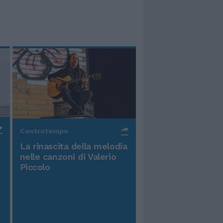
Controtempo
La rinascita della melodia
nelle canzoni di Valerio
Piccolo