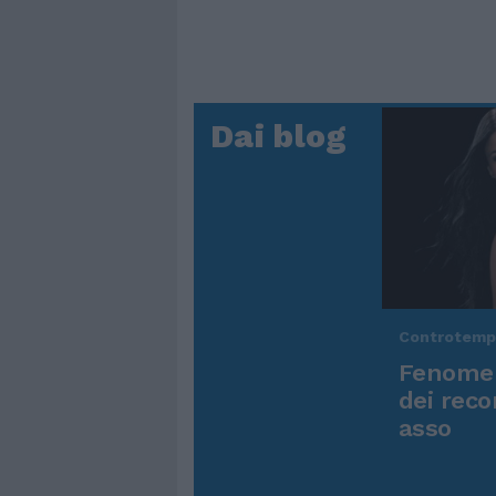
Dai blog
Controtem
Fenomen
dei reco
asso