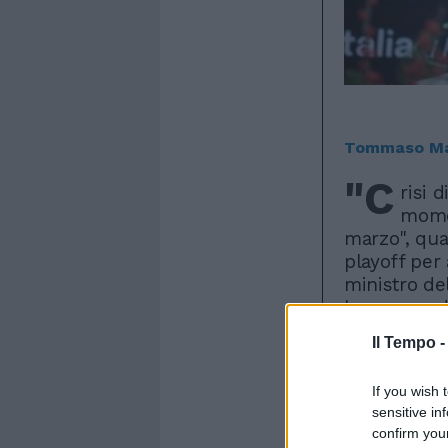
Tommaso Ma
"C
risi 
momen
marzo", qua
playoff per 
ministro de
kermesse di 
diventa comu
Il Tempo 
formazione d
Nazionale - 
If you wish 
sfrenato pe
sensitive in
l'abbiamo gi
confirm you
hanno mai v