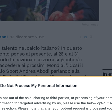
Foto: Ansa
a
a
nni
13 dicembre 2025
a
di talento nel calcio italiano? In questo
to penso al presente, al 26 e al 31
ndo la nazionale azzurra si giocherà i
accedere ai prossimi Mondiali". Così il
llo Sport Andrea Abodi parlando alla
In 
Fratelli d’Italia Atreju 'Quando lo sport
nità: il ruolo degli oratori nella
-
Do Not Process My Personal Information
ei giovani'. "Siamo tutti attorno alla
ha proseguito il ministro - a fare un tifo
to opt-out of the sale, sharing to third parties, or processing of your per
r tornare al Mondiale, per noi che
formation for targeted advertising by us, please use the below opt-out s
à vissuto e per i nostri figli che non
r selection. Please note that after your opt-out request is processed y
isto la nazionale ai Mondiali". Abodi non