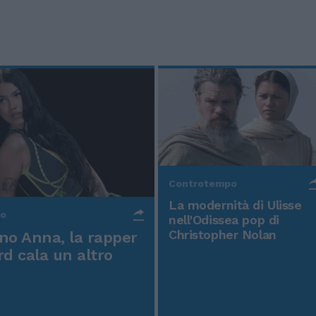
Controtempo
La modernità di Ulisse
po
nell'Odissea pop di
Christopher Nolan
o Anna, la rapper
rd cala un altro