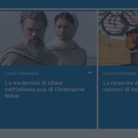
Controtempo
Controtempo
La modernità di Ulisse
La rinascita 
nell'Odissea pop di Christopher
canzoni di Va
Nolan