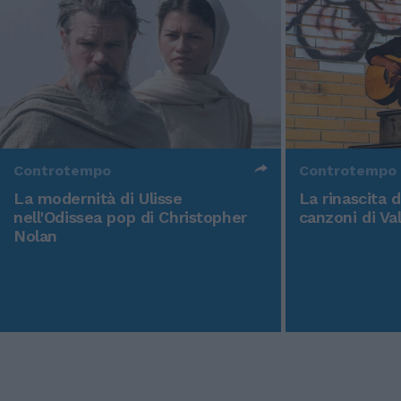
Controtempo
Controtempo
La modernità di Ulisse
La rinascita 
nell'Odissea pop di Christopher
canzoni di Va
Nolan