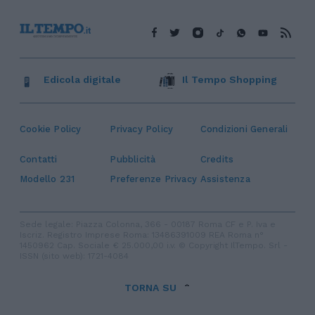
Edicola digitale
Il Tempo Shopping
Cookie Policy
Privacy Policy
Condizioni Generali
Contatti
Pubblicità
Credits
Modello 231
Preferenze Privacy
Assistenza
Sede legale: Piazza Colonna, 366 - 00187 Roma CF e P. Iva e
Iscriz. Registro Imprese Roma: 13486391009 REA Roma n°
1450962 Cap. Sociale € 25.000,00 i.v. © Copyright IlTempo. Srl -
ISSN (sito web): 1721-4084
TORNA SU