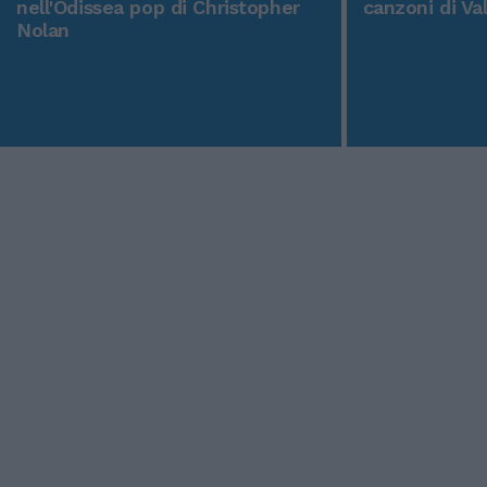
nell'Odissea pop di Christopher
canzoni di Va
Nolan