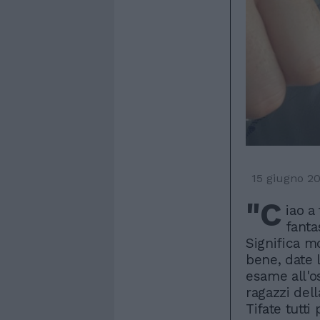
15 giugno 2
"C
iao a
fanta
Significa m
bene, date 
esame all'o
ragazzi del
Tifate tutti