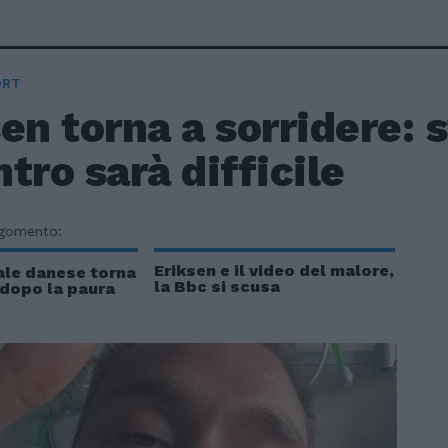
ORT
en torna a sorridere: 
entro sarà difficile
rgomento:
Eriksen e il video del malore,
ale danese torna
la Bbc si scusa
 dopo la paura