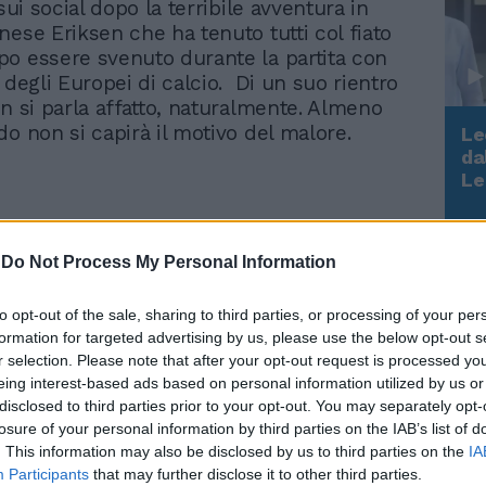
 sui social dopo la terribile avventura in
nese Eriksen che ha tenuto tutti col fiato
o essere svenuto durante la partita con
 degli Europei di calcio. Di un suo rientro
on si parla affatto, naturalmente. Almeno
do non si capirà il motivo del malore.
Le
da
Rudy Giuliani a Come States?
Le
Trump, Meloni e la strategia
americana
-
Do Not Process My Personal Information
Eriksen è cosciente e
respira autonomamente.
to opt-out of the sale, sharing to third parties, or processing of your per
La foto che fa sperare
formation for targeted advertising by us, please use the below opt-out s
r selection. Please note that after your opt-out request is processed y
eing interest-based ads based on personal information utilized by us or
disclosed to third parties prior to your opt-out. You may separately opt-
losure of your personal information by third parties on the IAB’s list of
. This information may also be disclosed by us to third parties on the
IA
Participants
that may further disclose it to other third parties.