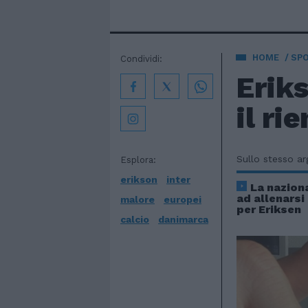
HOME
SP
Condividi:
Eriks
il ri
Sullo stesso a
Esplora:
erikson
inter
La nazion
ad allenarsi
malore
europei
per Eriksen
calcio
danimarca