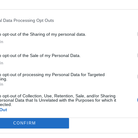
l Data Processing Opt Outs
o opt-out of the Sharing of my personal data.
 ct danese, Kasper Hjulmand, ha deciso di
In
uoi giocatori di decidere individualmente
ntano di scendere in campo giovedì contro
o opt-out of the Sale of my Personal Data.
r la seconda partita degli europei. «È
In
to per dire se ogni giocatore sarà pronto
to opt-out of processing my Personal Data for Targeted
», ha osservato il 49enne ct in
ing.
stampa, «e non è grave se qualcuno non
In
amente pronto in grado di giocare».
o opt-out of Collection, Use, Retention, Sale, and/or Sharing
omunque è fiducioso, soprattutto dopo le
ersonal Data that Is Unrelated with the Purposes for which it
oni fornite dallo stesso centrocampista
lected.
Out
’Inter: «Le ultime 24 ore sono state buone
po, sappiamo che Eriksen sta bene e siamo
CONFIRM
llenarci. I nostri giocatori hanno di nuovo il
e labbra».