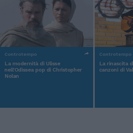
Controtempo
Controtempo
La modernità di Ulisse
La rinascita 
nell'Odissea pop di Christopher
canzoni di Va
Nolan