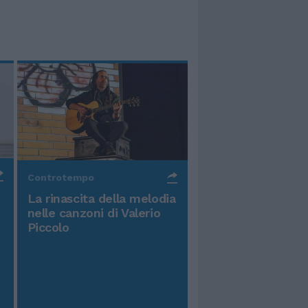
Controtempo
La rinascita della melodia
nelle canzoni di Valerio
Piccolo