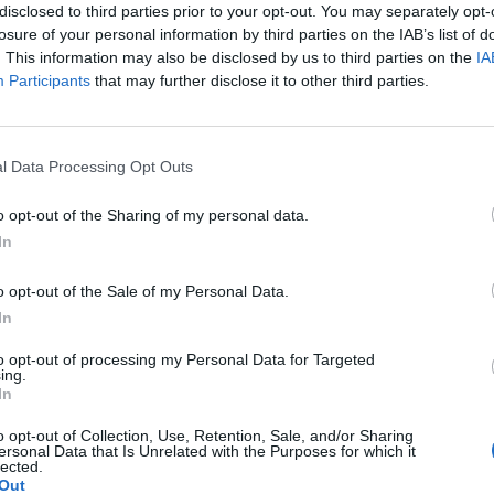
disclosed to third parties prior to your opt-out. You may separately opt-
losure of your personal information by third parties on the IAB’s list of
. This information may also be disclosed by us to third parties on the
IA
Participants
that may further disclose it to other third parties.
Le
da
l Data Processing Opt Outs
Rudy Giuliani a Come States?
Le
Trump, Meloni e la strategia
o opt-out of the Sharing of my personal data.
americana
In
o opt-out of the Sale of my Personal Data.
In
to opt-out of processing my Personal Data for Targeted
ing.
In
o opt-out of Collection, Use, Retention, Sale, and/or Sharing
ersonal Data that Is Unrelated with the Purposes for which it
lected.
Out