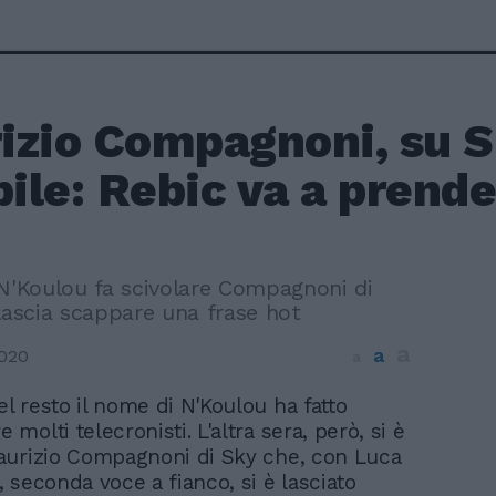
izio Compagnoni, su Sk
bile: Rebic va a prend
 N'Koulou fa scivolare Compagnoni di
lascia scappare una frase hot
a
a
2020
a
del resto il nome di N'Koulou ha fatto
e molti telecronisti. L'altra sera, però, si è
aurizio Compagnoni di Sky che, con Luca
 seconda voce a fianco, si è lasciato