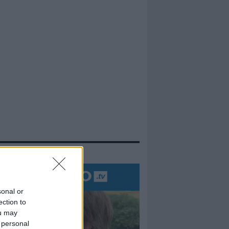
evidenza
sonal or
ection to
ou may
 personal