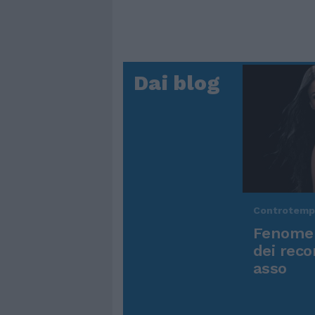
Dai blog
Controtem
Fenomen
dei reco
asso