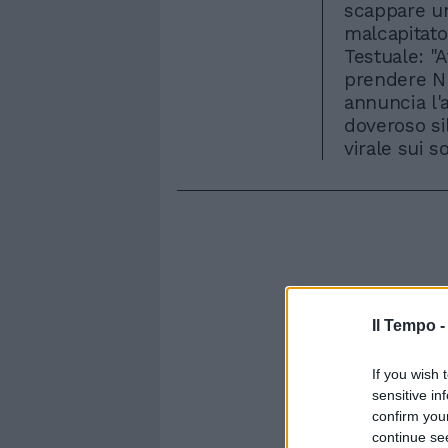
scappare una
malcapitato
Testuale: "A
prendere N'
annuncia l'
doveroso sil
virale sui so
Il Tempo 
If you wish 
sensitive in
confirm you
continue se