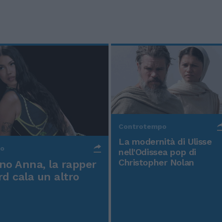
Controtempo
La modernità di Ulisse
po
nell'Odissea pop di
Christopher Nolan
o Anna, la rapper
rd cala un altro