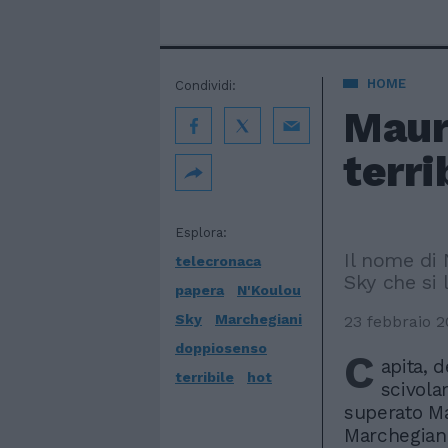
HOME
Condividi:
Maur
terri
Esplora:
Il nome di
telecronaca
Sky che si 
papera
N'Koulou
Sky
Marchegiani
23 febbraio 
doppiosenso
C
apita, 
terribile
hot
scivolar
superato M
Marchegian,