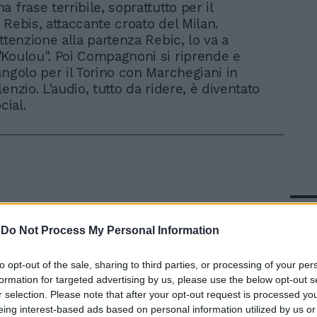
 frase terribile, soprattutto per il
 Rebis, attaccante croato del Milan.
ttenzione alla partenza Rebic, lo va a
Koulou". Poi Compagnoni si riprende e
angolo per il Torino con Marchegiani in
enzio. L'audio, tutto da ridere, è diventato
cial.
In 
-
Do Not Process My Personal Information
to opt-out of the sale, sharing to third parties, or processing of your per
formation for targeted advertising by us, please use the below opt-out s
r selection. Please note that after your opt-out request is processed y
eing interest-based ads based on personal information utilized by us or