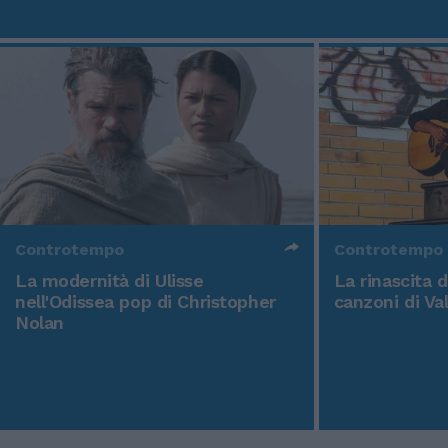
Controtempo
Controtempo
La modernità di Ulisse
La rinascita 
nell'Odissea pop di Christopher
canzoni di Va
Nolan