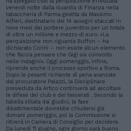
ha spiegato così la perquisizione effettuata
venerdì notte dalla Guardia di Finanza nella
tabaccheria di Parma gestita da Massimo
Alfieri, destinatario dei 14 assegni staccati in
nove mesi dal portiere juventino per un totale
di oltre un milione e mezzo di euro. «La
perquisizione non riguarda Buffon – ha
dichiarato Corini – non esiste alcun elemento
che faccia pensare che Gigi sia coinvolto
nelle indagini». Oggi pomeriggio, infine,
riprende anche il processo sportivo a Roma.
Dopo le pesanti richieste di pena avanzate
dal procuratore Palazzi, la Disciplinare
presieduta da Artico continuerà ad ascoltare
le difese dei club e dei tesserati . Secondo la
tabella stilata dai giudici, la fase
dibattimentale dovrebbe chiudersi già
domani pomeriggio, poi la Commissione si
ritirerà in Camera di Consiglio per decidere.
Da lunedì 11 giugno, ogni giorno sarà buono