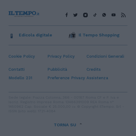
Edicola digitale
Il Tempo Shopping
Cookie Policy
Privacy Policy
Condizioni Generali
Contatti
Pubblicità
Credits
Modello 231
Preferenze Privacy
Assistenza
Sede legale: Piazza Colonna, 366 - 00187 Roma CF e P. Iva e
Iscriz. Registro Imprese Roma: 13486391009 REA Roma n°
1450962 Cap. Sociale € 25.000,00 i.v. © Copyright IlTempo. Srl -
ISSN (sito web): 1721-4084
TORNA SU