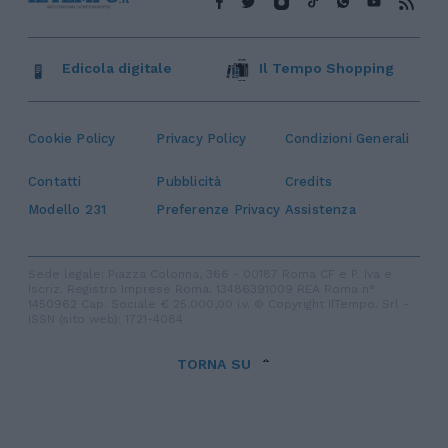
Edicola digitale
Il Tempo Shopping
Cookie Policy
Privacy Policy
Condizioni Generali
Contatti
Pubblicità
Credits
Modello 231
Preferenze Privacy
Assistenza
Sede legale: Piazza Colonna, 366 - 00187 Roma CF e P. Iva e
Iscriz. Registro Imprese Roma: 13486391009 REA Roma n°
1450962 Cap. Sociale € 25.000,00 i.v. © Copyright IlTempo. Srl -
ISSN (sito web): 1721-4084
TORNA SU