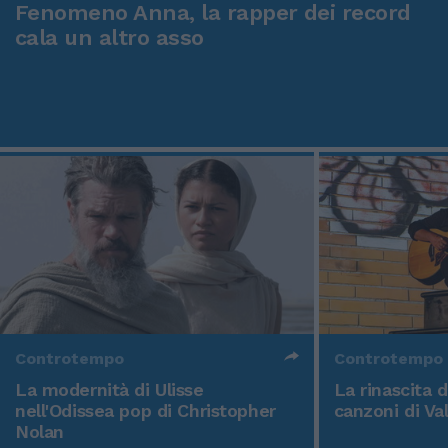
Fenomeno Anna, la rapper dei record
cala un altro asso
Controtempo
Controtempo
La modernità di Ulisse
La rinascita 
nell'Odissea pop di Christopher
canzoni di Va
Nolan