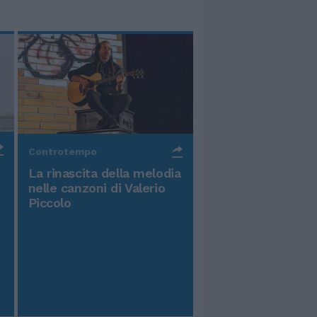
Controtempo
La rinascita della melodia
nelle canzoni di Valerio
Piccolo