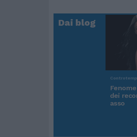
Dai blog
Controtem
Fenomen
dei reco
asso