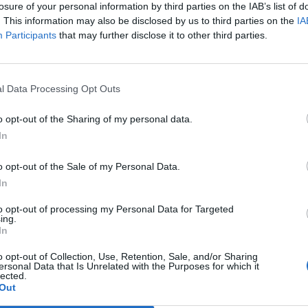
losure of your personal information by third parties on the IAB’s list of
 il 1 giugno scorso, tra cui l'ex bomber
. This information may also be disclosed by us to third parties on the
IA
ale Beppe Signori, che si trova agli arresti
Participants
that may further disclose it to other third parties.
nella sua casa di Bologna.
Le
da
Rudy Giuliani a Come States?
Le
l Data Processing Opt Outs
Trump, Meloni e la strategia
americana
o opt-out of the Sharing of my personal data.
In
o opt-out of the Sale of my Personal Data.
In
to opt-out of processing my Personal Data for Targeted
ing.
In
o opt-out of Collection, Use, Retention, Sale, and/or Sharing
ersonal Data that Is Unrelated with the Purposes for which it
lected.
Out