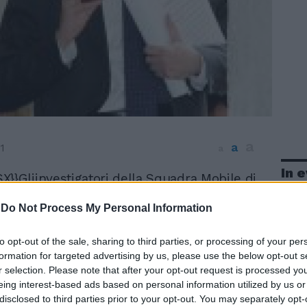
a
a
1
a
In 
}}Gliinvestigatori della Squadra Mobile di
na, e tra di loro anche personale dello
-
Do Not Process My Personal Information
o Centrale Operativo) sono riuniti, in
remona, con Roberto Di Martino per fare il
mbito delle indagini sulle partite truccate.
to opt-out of the sale, sharing to third parties, or processing of your per
ino aveva parlato per circa 3 ore con il
formation for targeted advertising by us, please use the below opt-out s
r selection. Please note that after your opt-out request is processed y
federale Stefano Palazzi. Intanto oggi il
eing interest-based ads based on personal information utilized by us or
alvini potrebbe decidere sulle istanze di
disclosed to third parties prior to your opt-out. You may separately opt-
n libertà presentate dai legali di alcuni dei