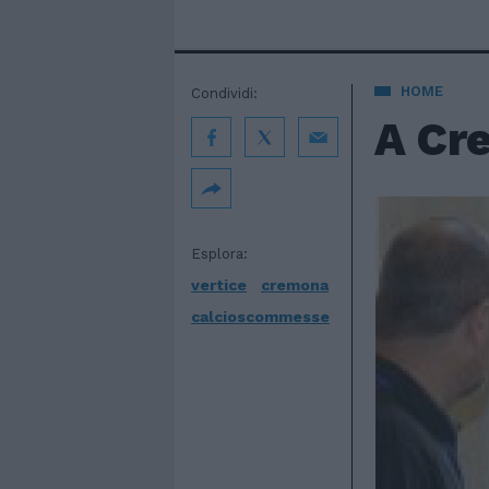
HOME
Condividi:
A Cre
Esplora:
vertice
cremona
calcioscommesse