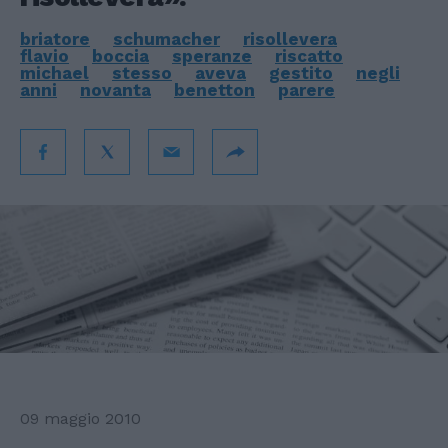
briatore
schumacher
risollevera
flavio
boccia
speranze
riscatto
michael
stesso
aveva
gestito
negli
anni
novanta
benetton
parere
09 maggio 2010