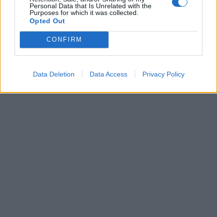
00:00
01:16
Personal Data that Is Unrelated with the
Purposes for which it was collected.
Opted Out
Leonardo Maria Del Vecchio dall'ex compagna
in ospedale. Le dichiarazioni ai giornalisti
CONFIRM
Data Deletion
Data Access
Privacy Policy