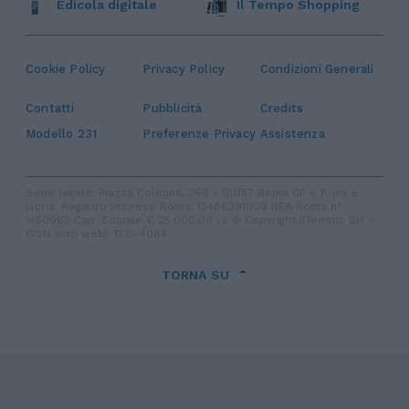
Edicola digitale
Il Tempo Shopping
Cookie Policy
Privacy Policy
Condizioni Generali
Contatti
Pubblicità
Credits
Modello 231
Preferenze Privacy
Assistenza
Sede legale: Piazza Colonna, 366 - 00187 Roma CF e P. Iva e
Iscriz. Registro Imprese Roma: 13486391009 REA Roma n°
1450962 Cap. Sociale € 25.000,00 i.v. © Copyright IlTempo. Srl -
ISSN (sito web): 1721-4084
TORNA SU