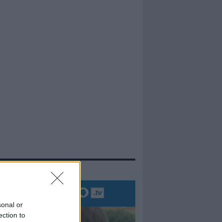
evidenza
sonal or
ection to