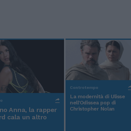
Controtempo
La modernità di Ulisse
po
nell'Odissea pop di
Christopher Nolan
o Anna, la rapper
rd cala un altro