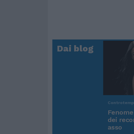
Dai blog
Controtem
Fenomen
dei reco
asso