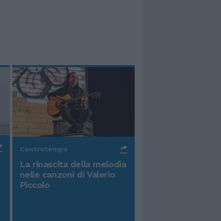
Controtempo
La rinascita della melodia
nelle canzoni di Valerio
Piccolo