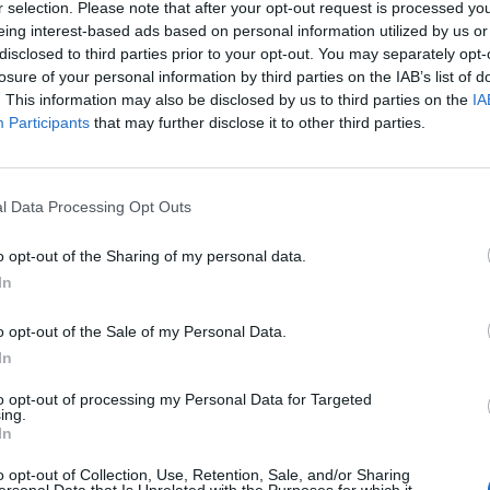
r selection. Please note that after your opt-out request is processed y
eing interest-based ads based on personal information utilized by us or
disclosed to third parties prior to your opt-out. You may separately opt-
losure of your personal information by third parties on the IAB’s list of
. This information may also be disclosed by us to third parties on the
IA
Participants
that may further disclose it to other third parties.
Le
da
l Data Processing Opt Outs
Rudy Giuliani a Come States?
Le
Trump, Meloni e la strategia
o opt-out of the Sharing of my personal data.
americana
In
o opt-out of the Sale of my Personal Data.
In
to opt-out of processing my Personal Data for Targeted
ing.
In
o opt-out of Collection, Use, Retention, Sale, and/or Sharing
ersonal Data that Is Unrelated with the Purposes for which it