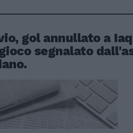
vio, gol annullato a Ia
gioco segnalato dall'a
dano.