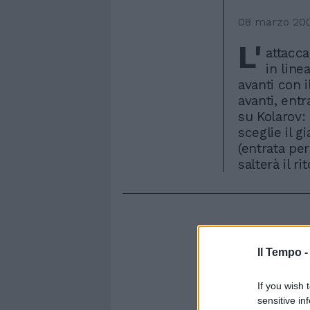
08 marzo 20
L'
attacca
in line
avanti con i
avanti, entr
su Kolarov: 
sceglie il g
(entrata per
salterà il ri
Il Tempo 
If you wish 
sensitive in