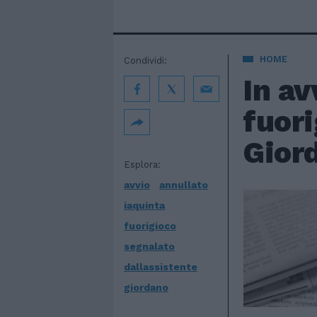
HOME
Condividi:
In av
fuori
Gior
Esplora:
avvio
annullato
iaquinta
fuorigioco
segnalato
dallassistente
giordano