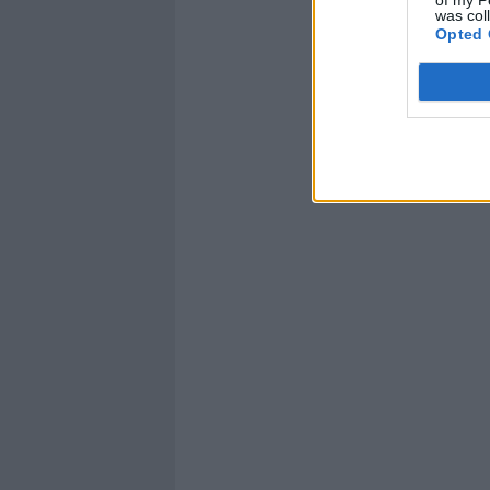
was col
Opted 