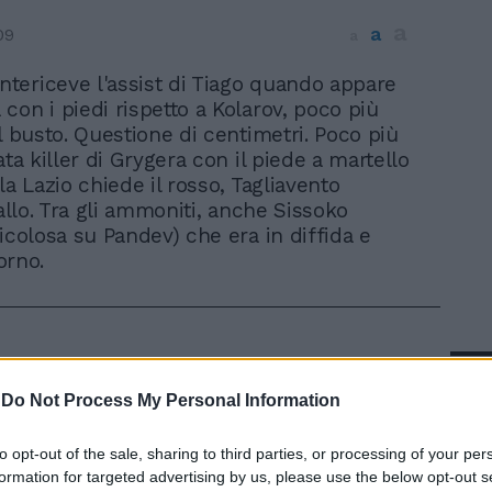
a
a
09
a
ntericeve l'assist di Tiago quando appare
a con i piedi rispetto a Kolarov, poco più
l busto. Questione di centimetri. Poco più
ata killer di Grygera con il piede a martello
la Lazio chiede il rosso, Tagliavento
iallo. Tra gli ammoniti, anche Sissoko
icolosa su Pandev) che era in diffida e
torno.
In 
-
Do Not Process My Personal Information
to opt-out of the sale, sharing to third parties, or processing of your per
formation for targeted advertising by us, please use the below opt-out s