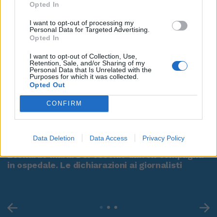
Opted In
I want to opt-out of processing my
Personal Data for Targeted Advertising.
Opted In
I want to opt-out of Collection, Use,
Retention, Sale, and/or Sharing of my
Personal Data that Is Unrelated with the
Purposes for which it was collected.
Opted Out
CONFIRM
00:00
01:16
Data Deletion
Data Access
Privacy Policy
Leonardo Maria Del Vecchio dall'ex compagna
in ospedale. Le dichiarazioni ai giornalisti