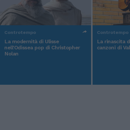
Controtempo
Controtempo
La modernità di Ulisse
La rinascita 
nell'Odissea pop di Christopher
canzoni di Va
Nolan