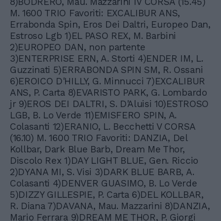
8)BODRERO, Mau. Mazzarini IV CORSA (15.45)
M. 1600 TRIO Favoriti: EXCALIBUR ANS,
Errabonda Spin, Eros Dei Daltri, Europeo Dan,
Estroso Lgb 1)EL PASO REX, M. Barbini
2)EUROPEO DAN, non partente
3)ENTERPRISE ERN, A. Storti 4)ENDER IM, L.
Guzzinati 5)ERRABONDA SPIN SM, R. Ossani
6)EROICO D'HILLY, G. Minnucci 7)EXCALIBUR
ANS, P. Carta 8)EVARISTO PARK, G. Lombardo
jr 9)EROS DEI DALTRI, S. D'Aluisi 10)ESTROSO
LGB, B. Lo Verde 11)EMISFERO SPIN, A.
Colasanti 12)ERANIO, L. Becchetti V CORSA
(16.10) M. 1600 TRIO Favoriti: DANZIA, Del
Kollbar, Dark Blue Barb, Dream Me Thor,
Discolo Rex 1)DAY LIGHT BLUE, Gen. Riccio
2)DYANA MI, S. Visi 3)DARK BLUE BARB, A.
Colasanti 4)DENVER GUASIMO, B. Lo Verde
5)DIZZY GILLESPIE, P. Carta 6)DEL KOLLBAR,
R. Diana 7)DAVANA, Mau. Mazzarini 8)DANZIA,
Mario Ferrara 9)DREAM ME THOR, P. Giorgi