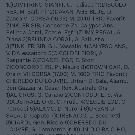
10)DIMITRINO GIANFI, U. Todisco 11)DISCOLO
REX, M. Barbini 12)DAVANTAGE BLUE, D.
Zanca VI CORSA (16.35) M. 2040 TRIO Favoriti:
ZINKLER SIB, Concorde Zs, Calypso Ans,
Belinda Coral, Zoadel Fgf 1)ZUMY REGAL, A.
Diana 2)BELINDA CORAL, A. Sallustio
3)ZINKLER SIB, Giu. Vassallo 4)CALYPSO ANS,
V. D'Alessandro 5)CICCI DEI FIORI, A.
Raspante 6)ZOADEL FGF, E. Storti
7)CONCORDE ZS, Pf. Mauro 8)CROWN GAR, D.
Orsini VII CORSA (17.00) M. 1600 TRIO Favoriti:
CHEREDO DU LOUVRE, Urban Di Sala, Alamo,
Ben Gazzarra, Cesar Rex, Australe Ors
1)ALIGROS, G. Carano 2)CONTOSUTE, S. Visi
3)AUSTRALE ORS, C. Frulio 4)CEGLIE LOD, C.
Petrucci 5)ALAMO, D. Neroni 6)URBAN DI
SALA, D. Caputo 7)CIRENAICO, L. Becchetti
8)CIARDI, Gen. Riccio 9)CHEREDO DU
LOUVRE, G. Lombardo jr 10)UN DIO BAIO HO,