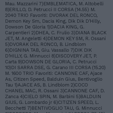
Mau. Mazzarini 7)EMBLEMATICA, M. Altobelli
8)ERILLO, D. Petrucci II CORSA (14.55) M.
2040 TRIO Favoriti: DVORAK DEL RONCO,
Demon Key Sm, Dacia King, Dik Dik D'Hilly,
Dowson De Gloria 1)DACIA KING, G.
Carpentieri 2)DHEA, C. Frulio 3)DIANA BLACK
JET, M. Angeletti 4)DEMON KEY SM, R. Ossani
5)DVORAK DEL RONCO, B. Lindblom
6)DIGNINA TAB, Giu. Vassallo 7)DIK DIK
D'HILLY, G. Minnucci 8)DISCOVERY JET, P.
Carta 9)DOWSON DE GLORIA, C. Petrucci
10)DI SARRA DSE, G. Carano III CORSA (15.20)
M. 1600 TRIO Favoriti: CANNONE CAF, Ajace
As, Citizen Speed, Balduin Gius, Bentivoglio
Tau 1)AJACE AS, B. Lindblom 2)COCO
CHANEL MAC, R. Ossani 3)CANNONE CAF, D.
Zanca 4)CIELO SPIN, M. Barbini 5)BALDUIN
GIUS, G. Lombardo jr 6)CITIZEN SPEED, L.
Becchetti 7)BENTIVOGLIO TAU, G. Minnucci