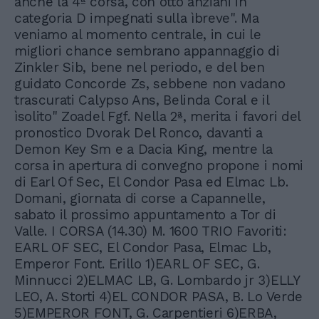
anche la 4ª corsa, con otto anziani in
categoria D impegnati sulla ìbreve". Ma
veniamo al momento centrale, in cui le
migliori chance sembrano appannaggio di
Zinkler Sib, bene nel periodo, e del ben
guidato Concorde Zs, sebbene non vadano
trascurati Calypso Ans, Belinda Coral e il
ìsolito" Zoadel Fgf. Nella 2ª, merita i favori del
pronostico Dvorak Del Ronco, davanti a
Demon Key Sm e a Dacia King, mentre la
corsa in apertura di convegno propone i nomi
di Earl Of Sec, El Condor Pasa ed Elmac Lb.
Domani, giornata di corse a Capannelle,
sabato il prossimo appuntamento a Tor di
Valle. I CORSA (14.30) M. 1600 TRIO Favoriti:
EARL OF SEC, El Condor Pasa, Elmac Lb,
Emperor Font. Erillo 1)EARL OF SEC, G.
Minnucci 2)ELMAC LB, G. Lombardo jr 3)ELLY
LEO, A. Storti 4)EL CONDOR PASA, B. Lo Verde
5)EMPEROR FONT, G. Carpentieri 6)ERBA,