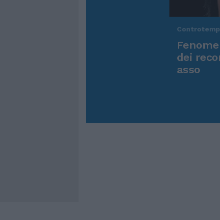
Controtem
Fenomen
dei reco
asso