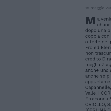
15 maggio 20
M
a veni
chance
dopo una br
coppia con 
offerte nel
Fro ed Elen
non trascur
credito Dir
meglio Zusy
anche uno s
anche se pi
appuntamen
Capannelle, 
Valle. I COR
Errabonda S
CRIOLLO, S.
3)ERLINA D