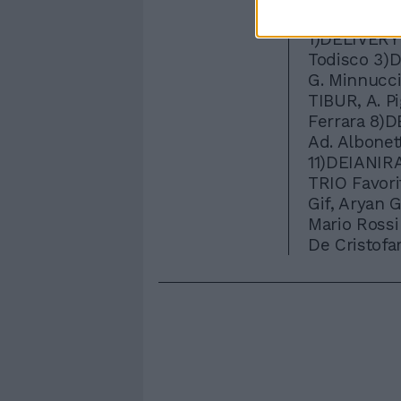
Datura, Dub
1)DELIVERY 
Todisco 3)
G. Minnucc
TIBUR, A. P
Ferrara 8)D
Ad. Albonet
11)DEIANIRA
TRIO Favori
Gif, Aryan 
Mario Rossi
De Cristofa