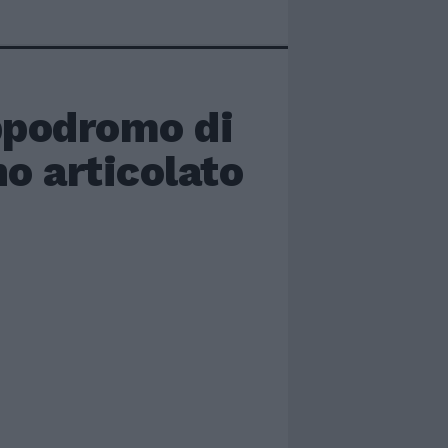
ppodromo di
no articolato