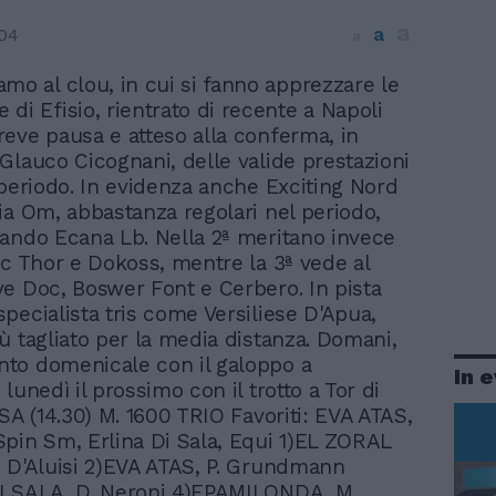
a
a
04
a
amo al clou, in cui si fanno apprezzare le
 di Efisio, rientrato di recente a Napoli
eve pausa e atteso alla conferma, in
Glauco Cicognani, delle valide prestazioni
 periodo. In evidenza anche Exciting Nord
ia Om, abbastanza regolari nel periodo,
ando Ecana Lb. Nella 2ª meritano invece
ac Thor e Dokoss, mentre la 3ª vede al
e Doc, Boswer Font e Cerbero. In pista
pecialista tris come Versiliese D'Apua,
ù tagliato per la media distanza. Domani,
to domenicale con il galoppo a
In 
lunedì il prossimo con il trotto a Tor di
SA (14.30) M. 1600 TRIO Favoriti: EVA ATAS,
pin Sm, Erlina Di Sala, Equi 1)EL ZORAL
 D'Aluisi 2)EVA ATAS, P. Grundmann
I SALA, D. Neroni 4)EPAMILONDA, M.