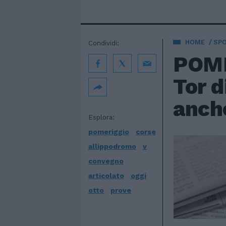
HOME
SP
Condividi:
POME
Tor d
anche
Esplora:
pomeriggio
corse
allippodromo
v
convegno
articolato
oggi
otto
prove