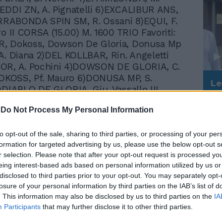
EDDI ZN, A. Pignatelli 6)EXCALIBUR ANS,
ERRABONDA SPIN SM, R. Ossani 8)EQUI, F.
o II CORSA (15.00) M. 1600 TRIO Favoriti:
, Dokoss, Dowson De Gloria, Donusa Mp
A. Diana 2)DEL KOLLBAR, Rin. Angeletti
OR, A. Pochini 4)DOWSON DE GLORIA, C.
DOKOSS, Pf. Mauro 6)DONUSA MP, S.
Le
)DIABLO DE GLORIA, Giu. Vassallo III
da
5) M. 1600 TRIO Favoriti: ZUSYE DOC,
Rudy Giuliani a Come States?
Le
-
Do Not Process My Personal Information
Trump, Meloni e la strategia
t, Cerbero, Conversa Sm 1)CONVERSA SM,
americana
)CERBERO, P. Carta 3)VERSILIESE D'APUA,
llo 4)BOSWER FONT, G. Minnucci 5)ZUSYE
to opt-out of the sale, sharing to third parties, or processing of your per
formation for targeted advertising by us, please use the below opt-out s
rti 6)BARDENO ANS, F. Pettinari 7)VERY
r selection. Please note that after your opt-out request is processed y
, L. Colletti 8)DIWALI PL (DK), L.
eing interest-based ads based on personal information utilized by us or
V CORSA (15.50) M. 1600 TRIO Favoriti:
disclosed to third parties prior to your opt-out. You may separately opt-
ARK, Cranach, Arno Trio, Bugs Bunny,
losure of your personal information by third parties on the IAB’s list of
1)CABRAL JET, G. Vespa 2)ARNO TRIO, R.
. This information may also be disclosed by us to third parties on the
IA
BALA AC,Ad. Albonetti 4)CRANACH, R.
Participants
that may further disclose it to other third parties.
SIATICA RO, M. Rori 6)CLABBE KRONOS, G.