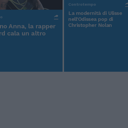
Controtempo
La modernità di Ulisse
po
nell'Odissea pop di
Christopher Nolan
o Anna, la rapper
rd cala un altro