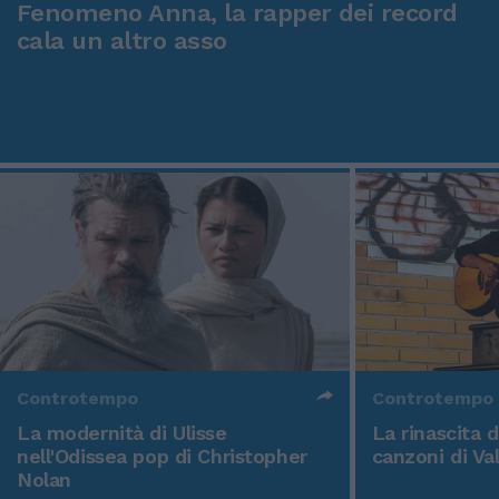
Fenomeno Anna, la rapper dei record
cala un altro asso
Controtempo
Controtempo
La modernità di Ulisse
La rinascita 
nell'Odissea pop di Christopher
canzoni di Va
Nolan