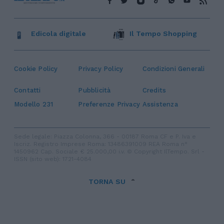
Edicola digitale
Il Tempo Shopping
Cookie Policy
Privacy Policy
Condizioni Generali
Contatti
Pubblicità
Credits
Modello 231
Preferenze Privacy
Assistenza
Sede legale: Piazza Colonna, 366 - 00187 Roma CF e P. Iva e
Iscriz. Registro Imprese Roma: 13486391009 REA Roma n°
1450962 Cap. Sociale € 25.000,00 i.v. © Copyright IlTempo. Srl -
ISSN (sito web): 1721-4084
TORNA SU