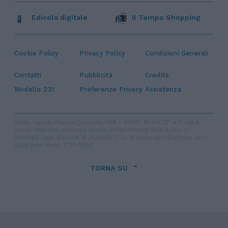
Edicola digitale
Il Tempo Shopping
Cookie Policy
Privacy Policy
Condizioni Generali
Contatti
Pubblicità
Credits
Modello 231
Preferenze Privacy
Assistenza
Sede legale: Piazza Colonna, 366 - 00187 Roma CF e P. Iva e
Iscriz. Registro Imprese Roma: 13486391009 REA Roma n°
1450962 Cap. Sociale € 25.000,00 i.v. © Copyright IlTempo. Srl -
ISSN (sito web): 1721-4084
TORNA SU