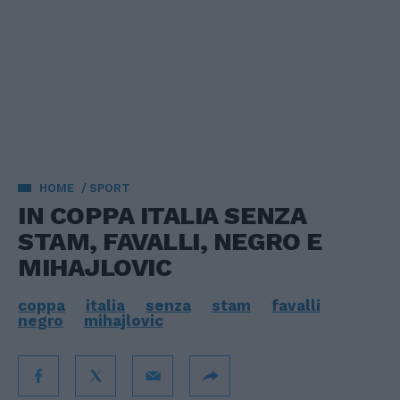
HOME
SPORT
IN COPPA ITALIA SENZA
STAM, FAVALLI, NEGRO E
MIHAJLOVIC
coppa
italia
senza
stam
favalli
negro
mihajlovic