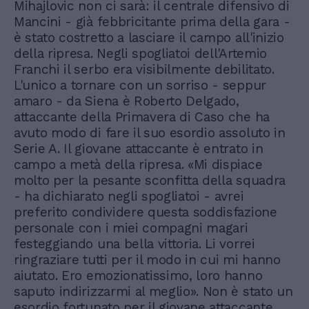
Mihajlovic non ci sarà: il centrale difensivo di
Mancini - già febbricitante prima della gara -
è stato costretto a lasciare il campo all'inizio
della ripresa. Negli spogliatoi dell'Artemio
Franchi il serbo era visibilmente debilitato.
L'unico a tornare con un sorriso - seppur
amaro - da Siena è Roberto Delgado,
attaccante della Primavera di Caso che ha
avuto modo di fare il suo esordio assoluto in
Serie A. Il giovane attaccante è entrato in
campo a metà della ripresa. «Mi dispiace
molto per la pesante sconfitta della squadra
- ha dichiarato negli spogliatoi - avrei
preferito condividere questa soddisfazione
personale con i miei compagni magari
festeggiando una bella vittoria. Li vorrei
ringraziare tutti per il modo in cui mi hanno
aiutato. Ero emozionatissimo, loro hanno
saputo indirizzarmi al meglio». Non è stato un
esordio fortunato per il giovane attaccante