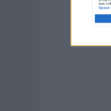
was col
Opted 