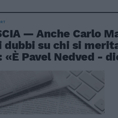
ORT
CIA — Anche Carlo Ma
 dubbi su chi si merita
: «È Pavel Nedved - dic