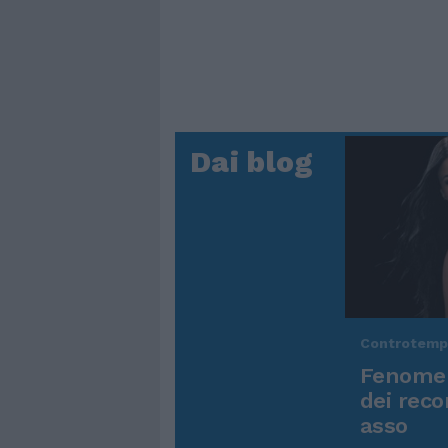
Dai blog
Controtem
Fenomen
dei reco
asso