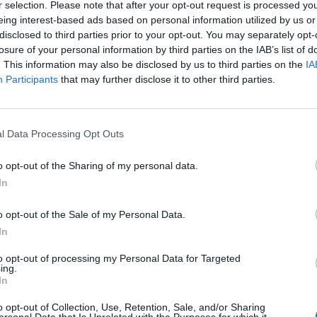
r selection. Please note that after your opt-out request is processed y
n forte attacco febbrile (non partirà
eing interest-based ads based on personal information utilized by us or
 Torino) e Toni è in forte dubbio per
disclosed to third parties prior to your opt-out. You may separately opt-
scolari.
losure of your personal information by third parties on the IAB’s list of
. This information may also be disclosed by us to third parties on the
IA
Participants
that may further disclose it to other third parties.
Le
da
l Data Processing Opt Outs
Rudy Giuliani a Come States?
Le
Trump, Meloni e la strategia
o opt-out of the Sharing of my personal data.
americana
In
o opt-out of the Sale of my Personal Data.
In
to opt-out of processing my Personal Data for Targeted
ing.
In
o opt-out of Collection, Use, Retention, Sale, and/or Sharing
ersonal Data that Is Unrelated with the Purposes for which it