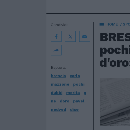
HOME
SP
Condividi:
BRES
pochi
d'oro
Esplora:
brescia
carlo
mazzone
pochi
dubbi
merita
p
ne
doro
pavel
nedved
dice