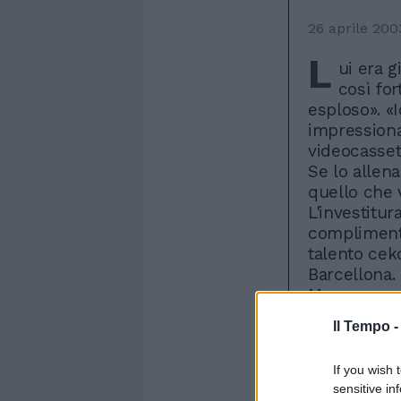
26 aprile 200
L
ui era g
così fo
esploso». «
impressiona
videocasset
Se lo allena
quello che 
L'investitu
compliment
talento cek
Barcellona.
Mazzone non
domenica: 
Il Tempo 
sarebbe peg
sfracelli. 
If you wish 
modo, ci i
sensitive in
dovrà inven