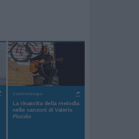
Controtempo
La rinascita della melodia
nelle canzoni di Valerio
Piccolo