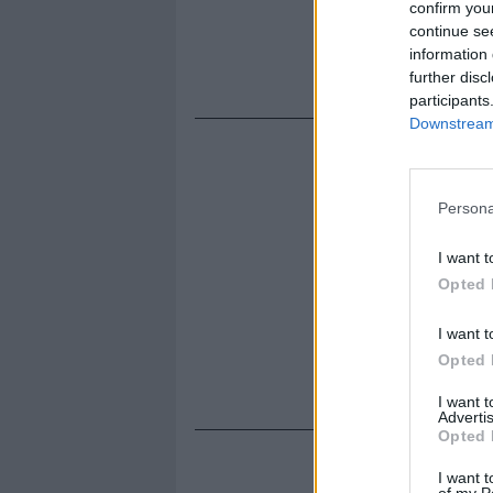
confirm you
colpito da u
continue se
neanche per
information 
problemi mu
further disc
participants
Downstream 
Persona
I want t
Opted 
I want t
Opted 
I want 
Advertis
Opted 
I want t
of my P