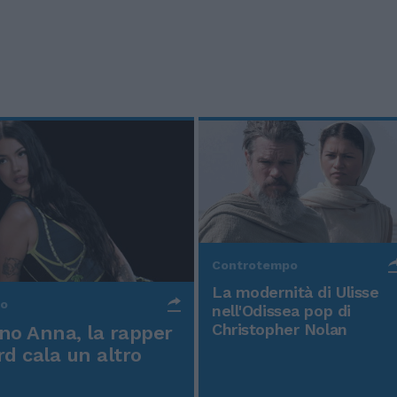
Controtempo
La modernità di Ulisse
po
nell'Odissea pop di
Christopher Nolan
o Anna, la rapper
rd cala un altro