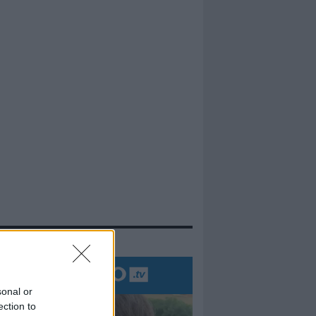
evidenza
sonal or
ection to