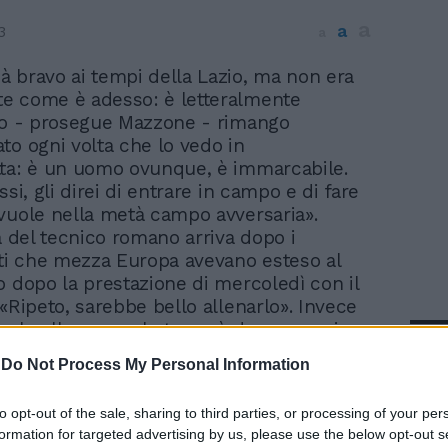
a
a
3
a
ià bravo ai tempi della Lazio, ma non era
rte come è adesso: è letteralmente
Io - prosegue Mazzone - rimango
to ogni volta che lo vedo in
ta: è un uomo ovunque, è immarcabile.
ssi, gli direi di entrare in campo e di fare
vuole nella metà campo avversaria».
ra del tecnico romano arriva dopo i
i che mezza Europa avevano esteso al
o dopo la prestazione di mercoledì con il
 «Ripeto, sarebbe bello allenarlo». Invece
 lo allena e se lo troverà da avversario
In 
«Di certo, non lo marcheremo a uomo:
-
Do Not Process My Personal Information
gio, perchè salterebbe l'uomo e farebbe
Cercheremo di ingabbiarlo in qualche
to opt-out of the sale, sharing to third parties, or processing of your per
nventeremo qualcosa». E qualcosa Mazzone
formation for targeted advertising by us, please use the below opt-out s
tarsi davvero, dato che Matuzalem è stato